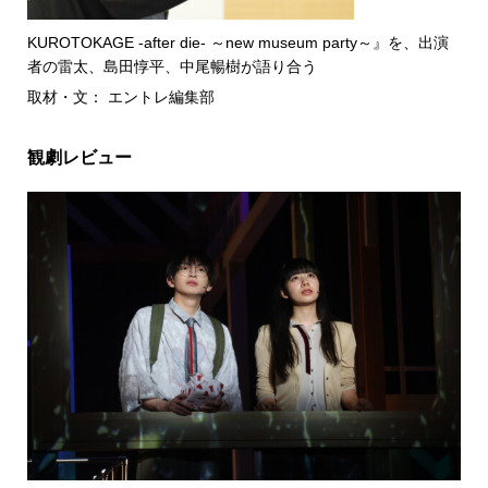
KUROTOKAGE -after die- ～new museum party～』を、出演
者の雷太、島田惇平、中尾暢樹が語り合う
取材・文： エントレ編集部
観劇レビュー