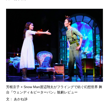
芳根京子 × Snow Man渡辺翔太がフライングで紡ぐ幻想世界 舞
台『ウェンディ＆ピーターパン』観劇レビュー
文： あかね渉