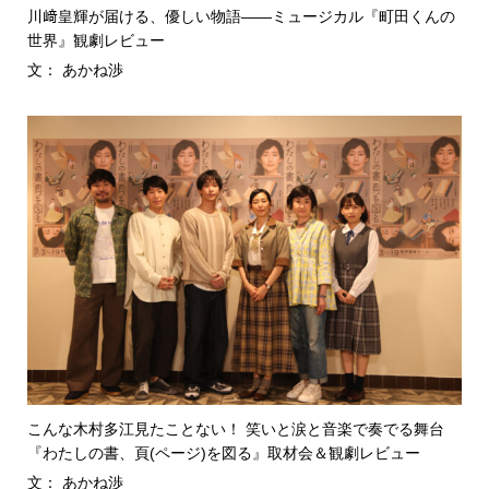
川﨑皇輝が届ける、優しい物語――ミュージカル『町田くんの
世界』観劇レビュー
文： あかね渉
こんな木村多江見たことない！ 笑いと涙と音楽で奏でる舞台
『わたしの書、頁(ページ)を図る』取材会＆観劇レビュー
文： あかね渉