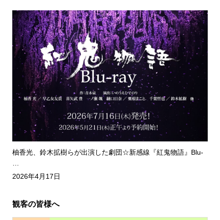
柚香光、鈴木拡樹らが出演した劇団☆新感線『紅鬼物語』Blu-
…
2026年4月17日
観客の皆様へ