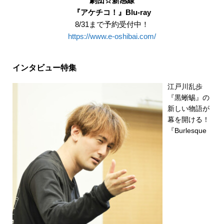
劇団☆新感線
『アケチコ！』Blu-ray
8/31まで予約受付中！
https://www.e-oshibai.com/
インタビュー特集
江戸川乱歩
『黒蜥蜴』の
新しい物語が
幕を開ける！
『Burlesque