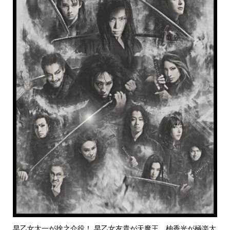
早乙女太一が捨之介役！ 早乙女友貴が天魔王、柚香光が極楽太