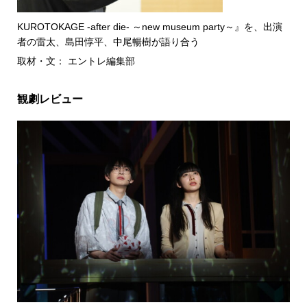
KUROTOKAGE -after die- ～new museum party～』を、出演
者の雷太、島田惇平、中尾暢樹が語り合う
取材・文： エントレ編集部
観劇レビュー