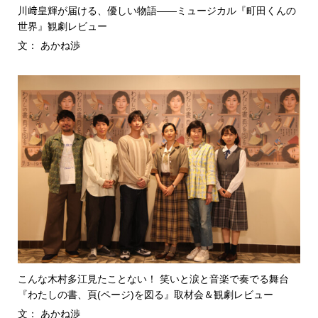
川﨑皇輝が届ける、優しい物語――ミュージカル『町田くんの
世界』観劇レビュー
文： あかね渉
こんな木村多江見たことない！ 笑いと涙と音楽で奏でる舞台
『わたしの書、頁(ページ)を図る』取材会＆観劇レビュー
文： あかね渉