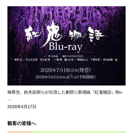
柚香光、鈴木拡樹らが出演した劇団☆新感線『紅鬼物語』Blu-
…
2026年4月17日
観客の皆様へ