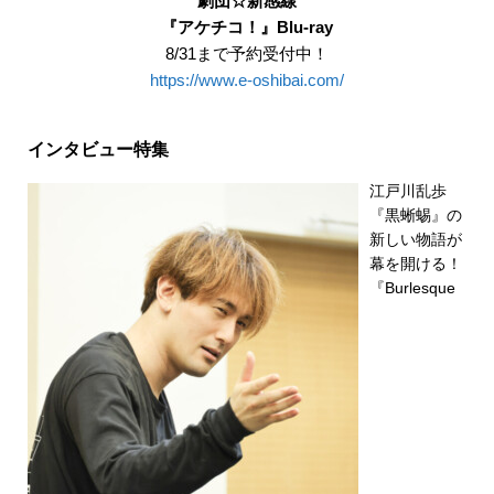
劇団☆新感線
『アケチコ！』Blu-ray
8/31まで予約受付中！
https://www.e-oshibai.com/
インタビュー特集
江戸川乱歩
『黒蜥蜴』の
新しい物語が
幕を開ける！
『Burlesque