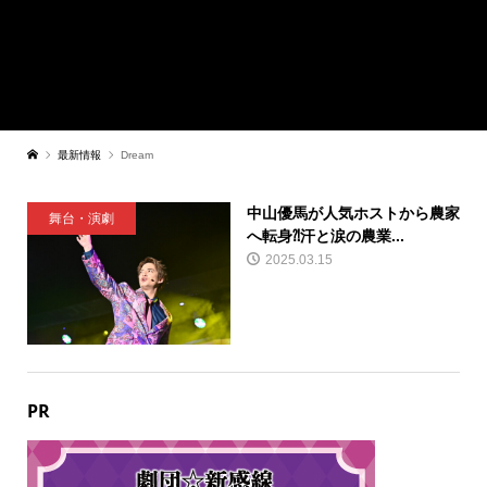
最新情報
Dream
中山優馬が人気ホストから農家
舞台・演劇
へ転身⁈汗と涙の農業...
2025.03.15
PR