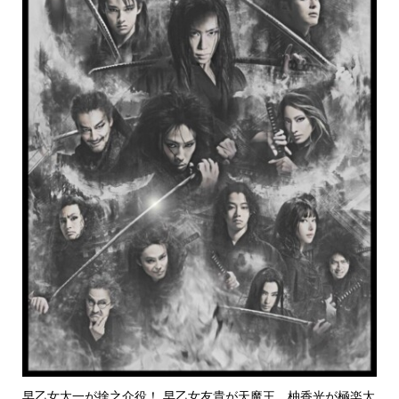
早乙女太一が捨之介役！ 早乙女友貴が天魔王、柚香光が極楽太