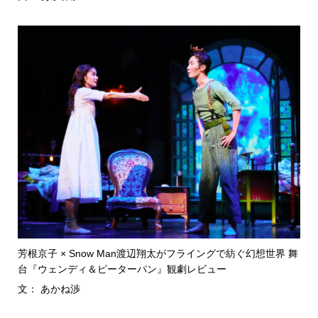
芳根京子 × Snow Man渡辺翔太がフライングで紡ぐ幻想世界 舞
台『ウェンディ＆ピーターパン』観劇レビュー
文： あかね渉