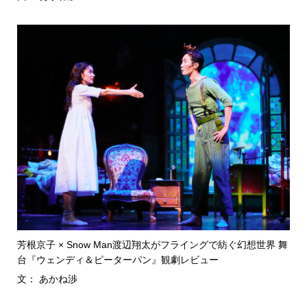
芳根京子 × Snow Man渡辺翔太がフライングで紡ぐ幻想世界 舞
台『ウェンディ＆ピーターパン』観劇レビュー
文： あかね渉