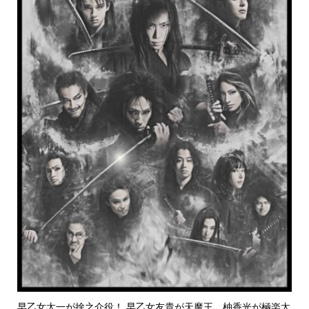
早乙女太一が捨之介役！ 早乙女友貴が天魔王、柚香光が極楽太