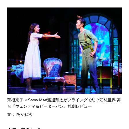
芳根京子 × Snow Man渡辺翔太がフライングで紡ぐ幻想世界 舞
台『ウェンディ＆ピーターパン』観劇レビュー
文： あかね渉