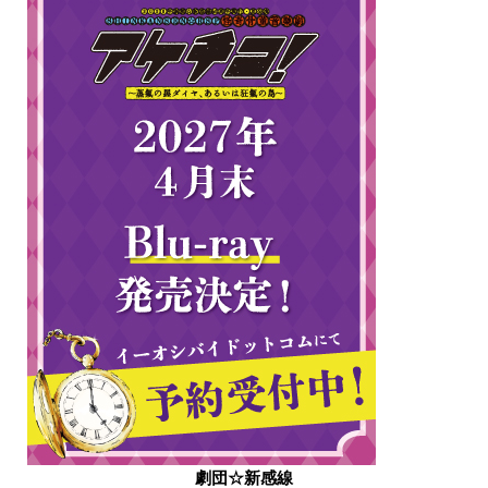
劇団☆新感線