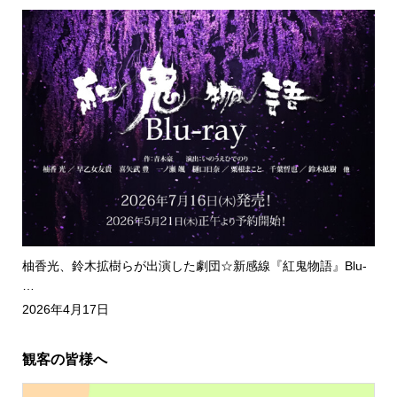
柚香光、鈴木拡樹らが出演した劇団☆新感線『紅鬼物語』Blu-
…
2026年4月17日
観客の皆様へ