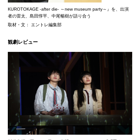
KUROTOKAGE -after die- ～new museum party～』を、出演
者の雷太、島田惇平、中尾暢樹が語り合う
取材・文： エントレ編集部
観劇レビュー