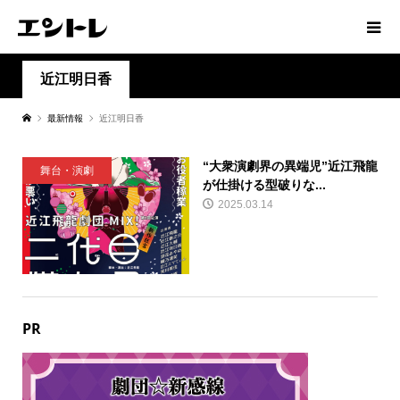
近江明日香
最新情報
近江明日香
“大衆演劇界の異端児”近江飛龍
舞台・演劇
が仕掛ける型破りな...
2025.03.14
PR