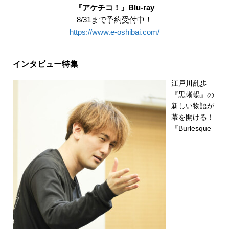
『アケチコ！』Blu-ray
8/31まで予約受付中！
https://www.e-oshibai.com/
インタビュー特集
江戸川乱歩
『黒蜥蜴』の
新しい物語が
幕を開ける！
『Burlesque