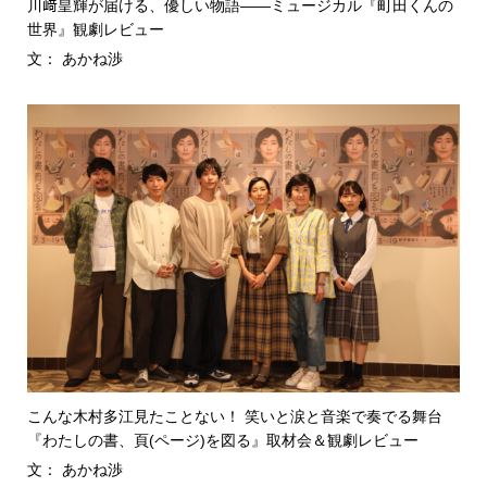
川﨑皇輝が届ける、優しい物語――ミュージカル『町田くんの
世界』観劇レビュー
文： あかね渉
こんな木村多江見たことない！ 笑いと涙と音楽で奏でる舞台
『わたしの書、頁(ページ)を図る』取材会＆観劇レビュー
文： あかね渉