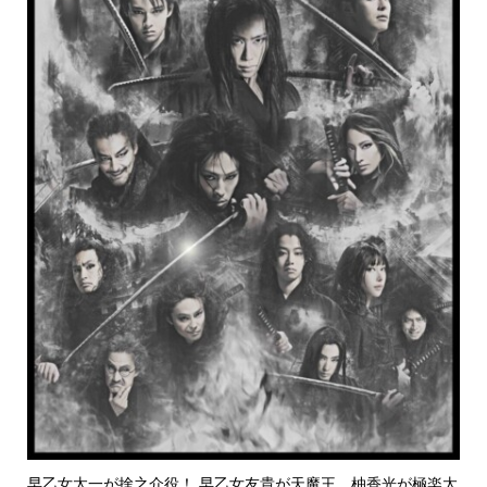
早乙女太一が捨之介役！ 早乙女友貴が天魔王、柚香光が極楽太