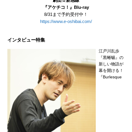
劇団☆新感線
『アケチコ！』Blu-ray
8/31まで予約受付中！
https://www.e-oshibai.com/
インタビュー特集
江戸川乱歩
『黒蜥蜴』の
新しい物語が
幕を開ける！
『Burlesque