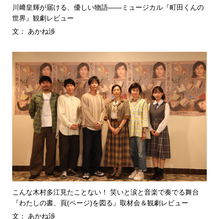
川﨑皇輝が届ける、優しい物語――ミュージカル『町田くんの
世界』観劇レビュー
文： あかね渉
こんな木村多江見たことない！ 笑いと涙と音楽で奏でる舞台
『わたしの書、頁(ページ)を図る』取材会＆観劇レビュー
文： あかね渉