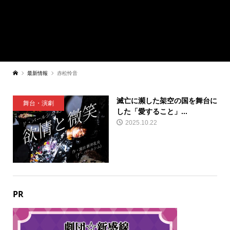
最新情報
赤松怜音
滅亡に瀕した架空の国を舞台に
舞台・演劇
した「愛すること」...
2025.10.22
PR