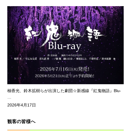
柚香光、鈴木拡樹らが出演した劇団☆新感線『紅鬼物語』Blu-
…
2026年4月17日
観客の皆様へ