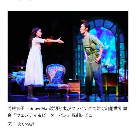
芳根京子 × Snow Man渡辺翔太がフライングで紡ぐ幻想世界 舞
台『ウェンディ＆ピーターパン』観劇レビュー
文： あかね渉