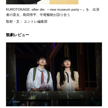
KUROTOKAGE -after die- ～new museum party～』を、出演
者の雷太、島田惇平、中尾暢樹が語り合う
取材・文： エントレ編集部
観劇レビュー