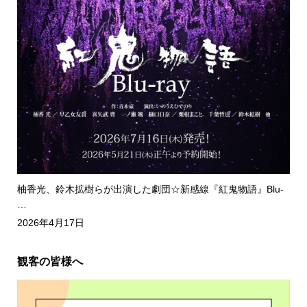
柚香光、鈴木拡樹らが出演した劇団☆新感線『紅鬼物語』Blu-
…
2026年4月17日
観客の皆様へ