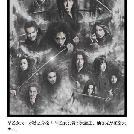
早乙女太一が捨之介役！ 早乙女友貴が天魔王、柚香光が極楽太
夫…