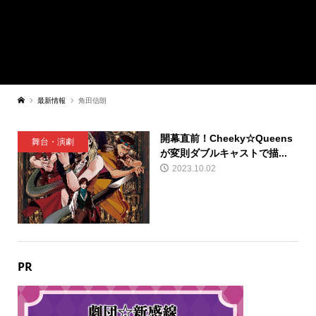
最新情報
角田信朗
開幕直前！Cheeky☆Queens
舞台・演劇
が変則ダブルキャストで描...
2023.10.02
PR