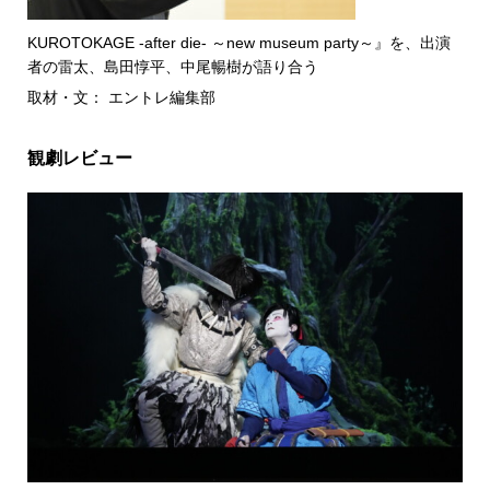
KUROTOKAGE -after die- ～new museum party～』を、出演
者の雷太、島田惇平、中尾暢樹が語り合う
取材・文： エントレ編集部
観劇レビュー