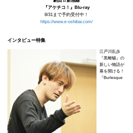
劇団☆新感線
『アケチコ！』Blu-ray
8/31まで予約受付中！
https://www.e-oshibai.com/
インタビュー特集
江戸川乱歩
『黒蜥蜴』の
新しい物語が
幕を開ける！
『Burlesque