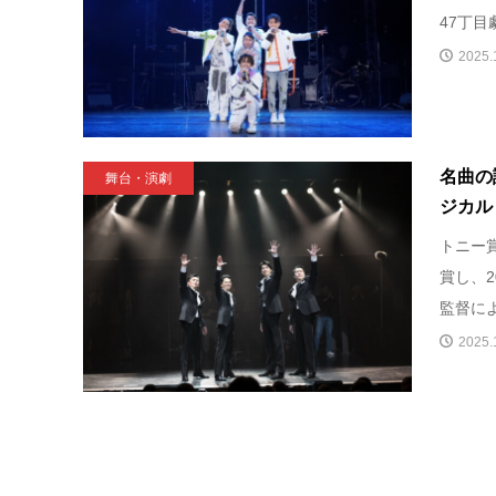
47丁目劇場(
2025.
名曲の
舞台・演劇
ジカル
トニー
賞し、
監督によ
2025.