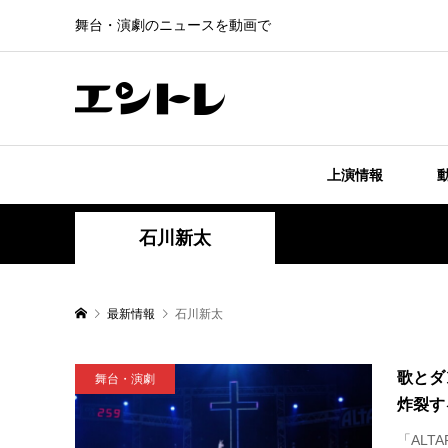
舞台・演劇のニュースを動画で
上演情報
石川新太
最新情報
石川新太
歌とダ
舞台・演劇
炸裂する
「ALT