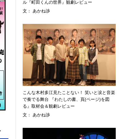
ル『町田くんの世界』観劇レビュー
文： あかね渉
こんな木村多江見たことない！ 笑いと涙と音楽
で奏でる舞台 『わたしの書、頁(ページ)を図
る』取材会＆観劇レビュー
文： あかね渉
へ