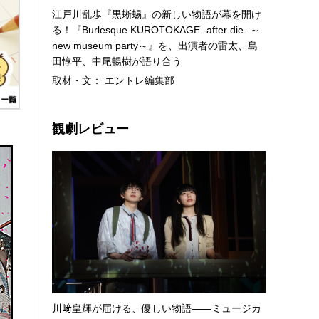
江戸川乱歩『黒蜥蜴』の新しい物語が幕を開け
る！『Burlesque KUROTOKAGE -after die- ～
new museum party～』を、出演者の雷太、島
田惇平、中尾暢樹が語り合う
取材・文： エントレ編集部
観劇レビュー
川﨑皇輝が届ける、優しい物語――ミュージカ