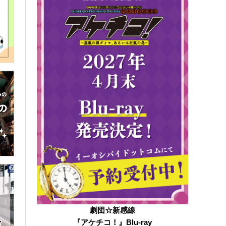
劇団☆新感線
『アケチコ！』Blu-ray