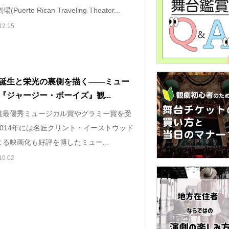
Puerto Rican Traveling Theater...
12.15
誕生と栄光の裏側を描く――ミュー
『ジャージー・ボーイズ』観...
賞最優秀ミュージカル賞やグラミー賞を受
2014年には名匠クリント・イーストウッド
る映画化も好評を博したミュー...
10.02