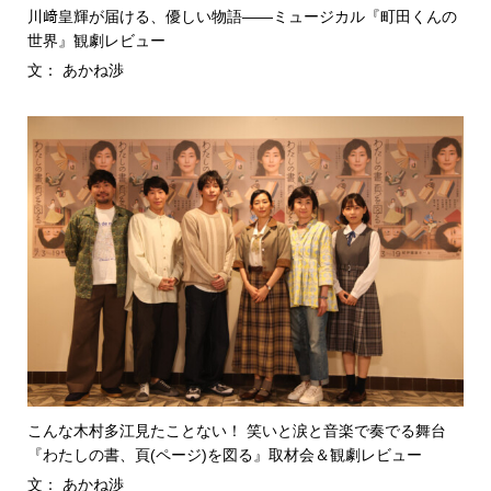
川﨑皇輝が届ける、優しい物語――ミュージカル『町田くんの
世界』観劇レビュー
文： あかね渉
こんな木村多江見たことない！ 笑いと涙と音楽で奏でる舞台
『わたしの書、頁(ページ)を図る』取材会＆観劇レビュー
文： あかね渉