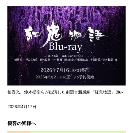
柚香光、鈴木拡樹らが出演した劇団☆新感線『紅鬼物語』Blu-
…
2026年4月17日
観客の皆様へ