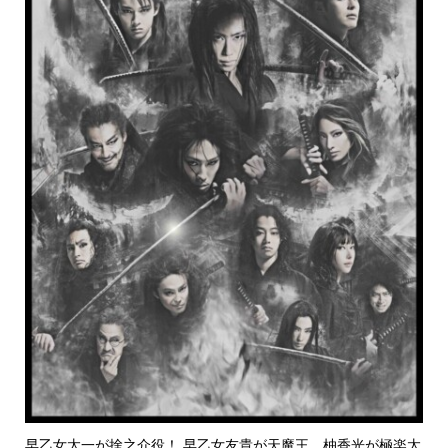
早乙女太一が捨之介役！ 早乙女友貴が天魔王、柚香光が極楽太