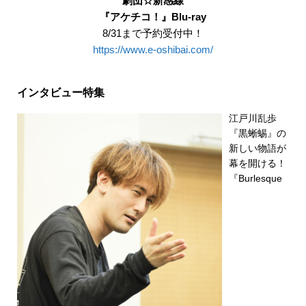
劇団☆新感線
『アケチコ！』Blu-ray
8/31まで予約受付中！
https://www.e-oshibai.com/
インタビュー特集
江戸川乱歩
『黒蜥蜴』の
新しい物語が
幕を開ける！
『Burlesque