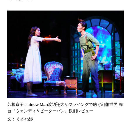
芳根京子 × Snow Man渡辺翔太がフライングで紡ぐ幻想世界 舞
台『ウェンディ＆ピーターパン』観劇レビュー
文： あかね渉