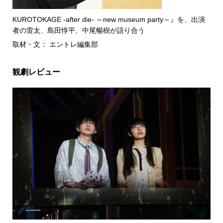
KUROTOKAGE -after die- ～new museum party～』を、出演
者の雷太、島田惇平、中尾暢樹が語り合う
取材・文： エントレ編集部
観劇レビュー