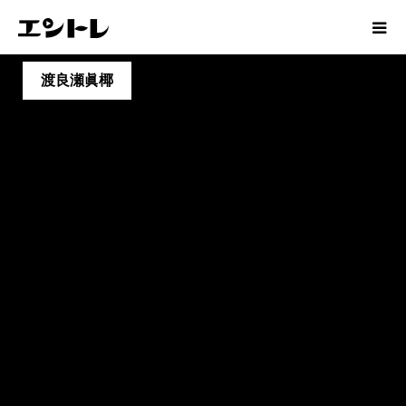
渡良瀬眞椰