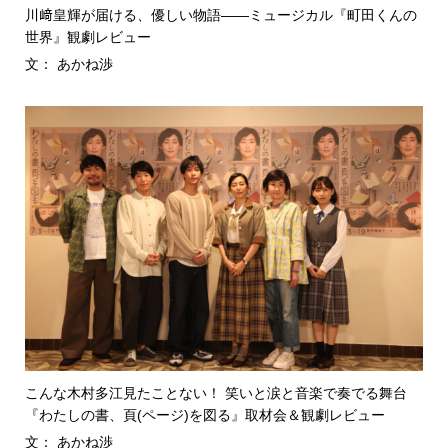
川﨑皇輝が届ける、優しい物語――ミュージカル『町田くんの
世界』観劇レビュー
文： あかね渉
こんな木村多江見たことない！ 笑いと涙と音楽で奏でる舞台
『わたしの書、頁(ページ)を図る』取材会＆観劇レビュー
文： あかね渉