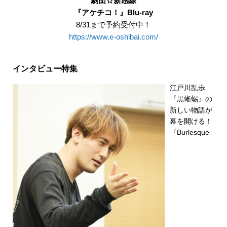
劇団☆新感線
『アケチコ！』Blu-ray
8/31まで予約受付中！
https://www.e-oshibai.com/
インタビュー特集
江戸川乱歩
『黒蜥蜴』の
新しい物語が
幕を開ける！
『Burlesque