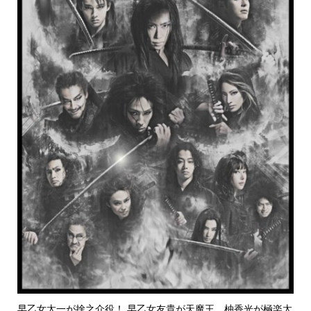
早乙女太一が捨之介役！ 早乙女友貴が天魔王、柚香光が極楽太