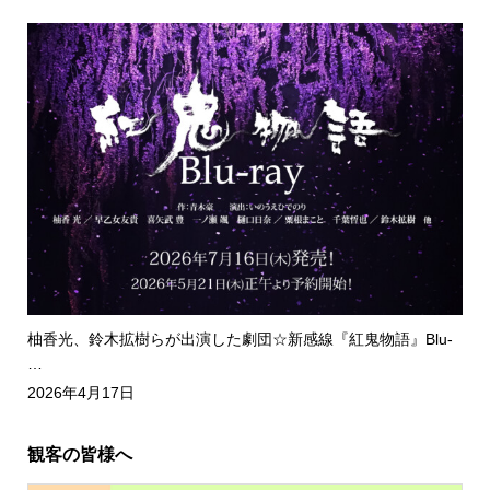
柚香光、鈴木拡樹らが出演した劇団☆新感線『紅鬼物語』Blu-
…
2026年4月17日
観客の皆様へ