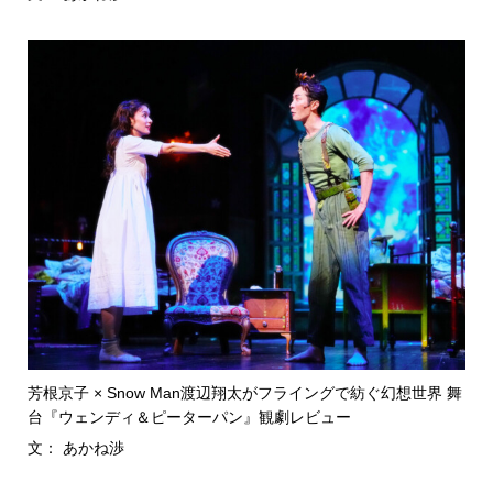
芳根京子 × Snow Man渡辺翔太がフライングで紡ぐ幻想世界 舞
台『ウェンディ＆ピーターパン』観劇レビュー
文： あかね渉