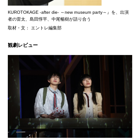
KUROTOKAGE -after die- ～new museum party～』を、出演
者の雷太、島田惇平、中尾暢樹が語り合う
取材・文： エントレ編集部
観劇レビュー