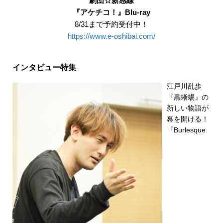
劇団☆新感線
『アケチコ！』Blu-ray
8/31まで予約受付中！
https://www.e-oshibai.com/
インタビュー特集
江戸川乱歩
『黒蜥蜴』の
新しい物語が
幕を開ける！
『Burlesque