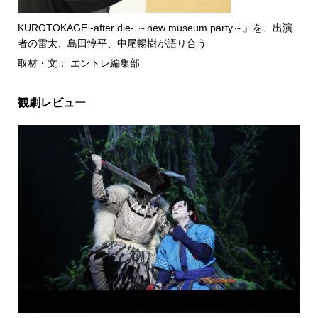
KUROTOKAGE -after die- ～new museum party～』を、出演
者の雷太、島田惇平、中尾暢樹が語り合う
取材・文： エントレ編集部
観劇レビュー