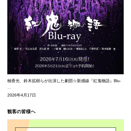
柚香光、鈴木拡樹らが出演した劇団☆新感線『紅鬼物語』Blu-
…
2026年4月17日
観客の皆様へ