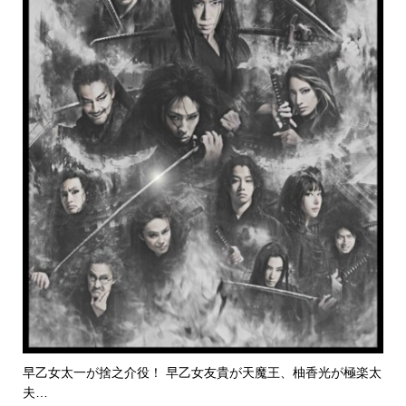
早乙女太一が捨之介役！ 早乙女友貴が天魔王、柚香光が極楽太
夫…