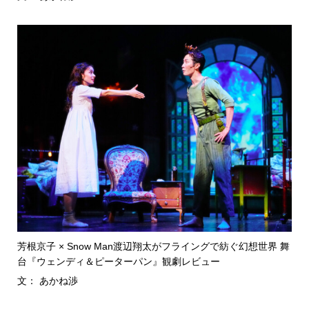
芳根京子 × Snow Man渡辺翔太がフライングで紡ぐ幻想世界 舞
台『ウェンディ＆ピーターパン』観劇レビュー
文： あかね渉