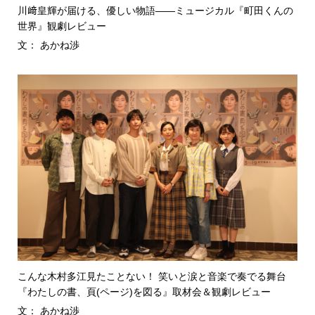
川﨑皇輝が届ける、優しい物語――ミュージカル『町田くんの
世界』観劇レビュー
文： あかね渉
こんな木村多江見たことない！ 笑いと涙と音楽で奏でる舞台
『わたしの書、頁(ページ)を図る』取材会＆観劇レビュー
文： あかね渉