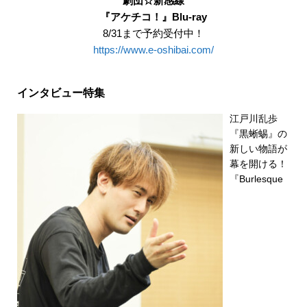
劇団☆新感線
『アケチコ！』Blu-ray
8/31まで予約受付中！
https://www.e-oshibai.com/
インタビュー特集
江戸川乱歩
『黒蜥蜴』の
新しい物語が
幕を開ける！
『Burlesque