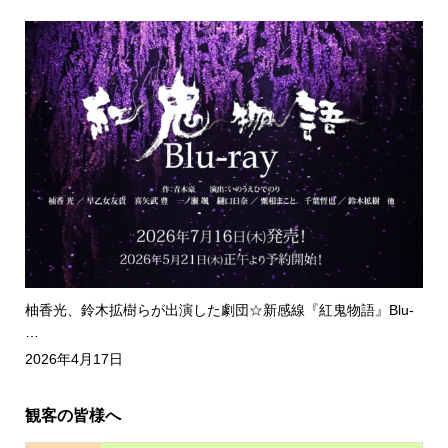
柚香光、鈴木拡樹らが出演した劇団☆新感線『紅鬼物語』Blu-
…
2026年4月17日
観客の皆様へ