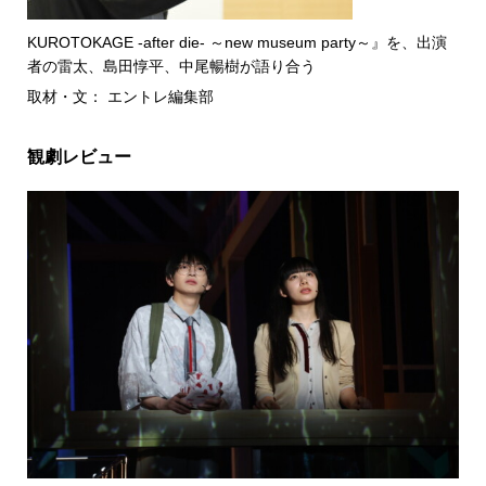
KUROTOKAGE -after die- ～new museum party～』を、出演
者の雷太、島田惇平、中尾暢樹が語り合う
取材・文： エントレ編集部
観劇レビュー