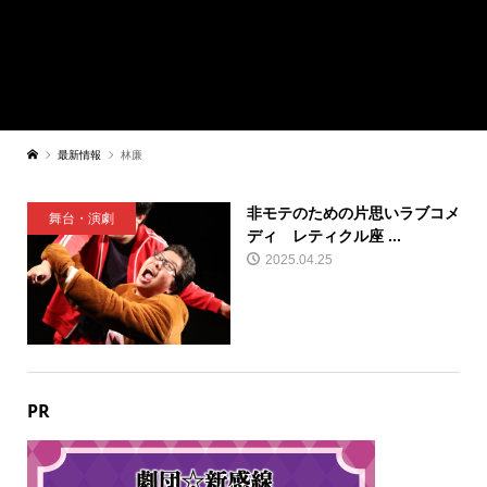
最新情報
林廉
非モテのための片思いラブコメ
舞台・演劇
ディ レティクル座 ...
2025.04.25
PR