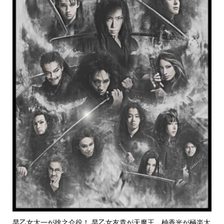
早乙女太一が捨之介役！ 早乙女友貴が天魔王、柚香光が極楽太