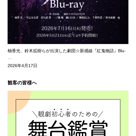
柚香光、鈴木拡樹らが出演した劇団☆新感線『紅鬼物語』Blu-
…
2026年4月17日
観客の皆様へ