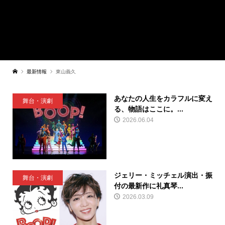
最新情報
東山義久
あなたの人生をカラフルに変え
舞台・演劇
る、物語はここに。...
2026.06.04
ジェリー・ミッチェル演出・振
舞台・演劇
付の最新作に礼真琴...
2026.03.09