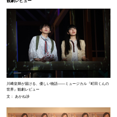
観劇レビュー
川﨑皇輝が届ける、優しい物語――ミュージカル『町田くんの
世界』観劇レビュー
文： あかね渉