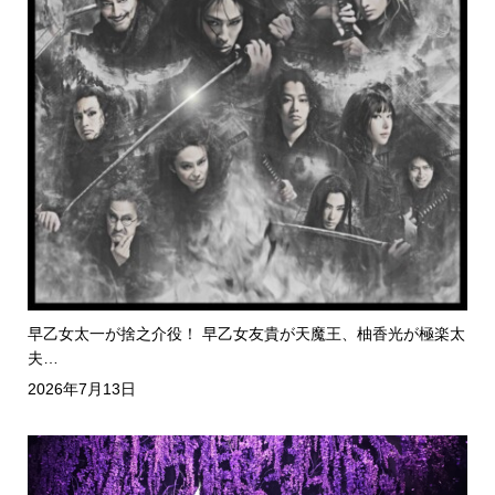
早乙女太一が捨之介役！ 早乙女友貴が天魔王、柚香光が極楽太
夫…
2026年7月13日