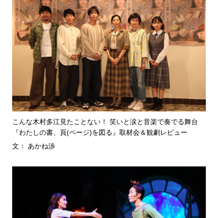
こんな木村多江見たことない！ 笑いと涙と音楽で奏でる舞台
『わたしの書、頁(ページ)を図る』取材会＆観劇レビュー
文： あかね渉