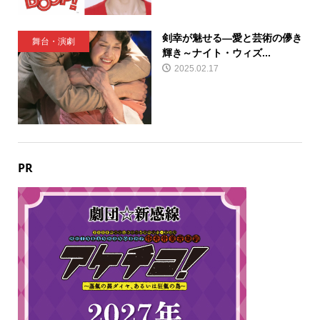
剣幸が魅せる—愛と芸術の儚き
舞台・演劇
輝き～ナイト・ウィズ...
2025.02.17
PR