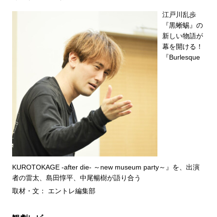
江戸川乱歩
『黒蜥蜴』の
新しい物語が
幕を開ける！
『Burlesque
KUROTOKAGE -after die- ～new museum party～』を、出演
者の雷太、島田惇平、中尾暢樹が語り合う
取材・文： エントレ編集部