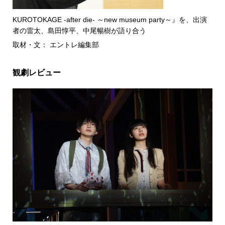
KUROTOKAGE -after die- ～new museum party～』を、出演
者の雷太、島田惇平、中尾暢樹が語り合う
取材・文： エントレ編集部
観劇レビュー