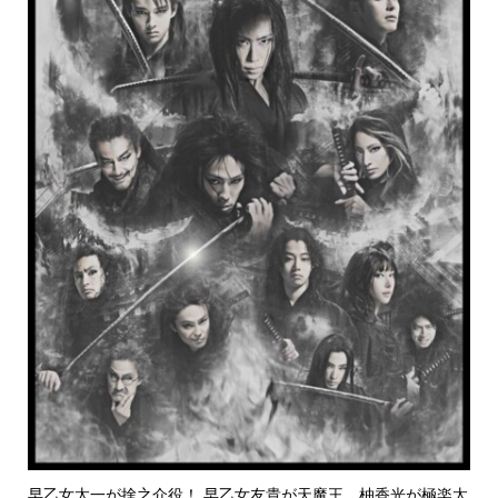
早乙女太一が捨之介役！ 早乙女友貴が天魔王、柚香光が極楽太