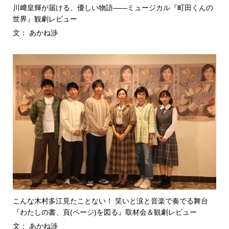
川﨑皇輝が届ける、優しい物語――ミュージカル『町田くんの
世界』観劇レビュー
文： あかね渉
こんな木村多江見たことない！ 笑いと涙と音楽で奏でる舞台
『わたしの書、頁(ページ)を図る』取材会＆観劇レビュー
文： あかね渉