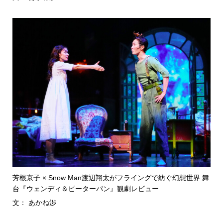
芳根京子 × Snow Man渡辺翔太がフライングで紡ぐ幻想世界 舞
台『ウェンディ＆ピーターパン』観劇レビュー
文： あかね渉