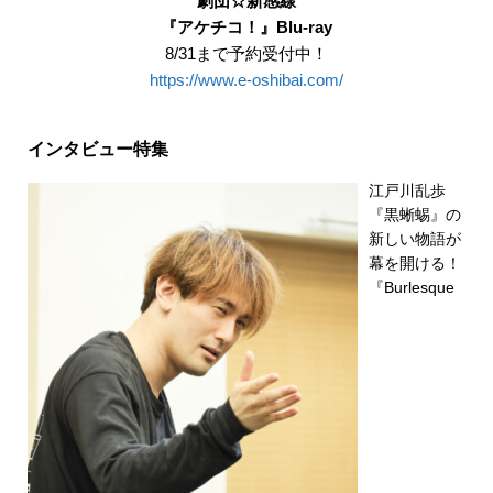
劇団☆新感線
『アケチコ！』Blu-ray
8/31まで予約受付中！
https://www.e-oshibai.com/
インタビュー特集
江戸川乱歩
『黒蜥蜴』の
新しい物語が
幕を開ける！
『Burlesque