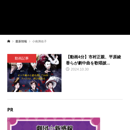
最新情報
小南満佑子
【動画4分】市村正親、平原綾
動画記事
香らが劇中曲を歌唱披...
2024.10.30
PR