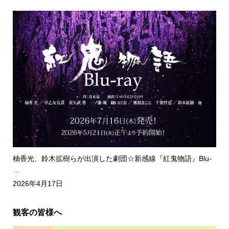
柚香光、鈴木拡樹らが出演した劇団☆新感線『紅鬼物語』Blu-
…
2026年4月17日
観客の皆様へ