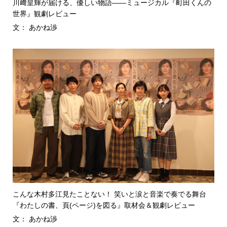
川﨑皇輝が届ける、優しい物語――ミュージカル『町田くんの
世界』観劇レビュー
文： あかね渉
こんな木村多江見たことない！ 笑いと涙と音楽で奏でる舞台
『わたしの書、頁(ページ)を図る』取材会＆観劇レビュー
文： あかね渉