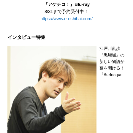
『アケチコ！』Blu-ray
8/31まで予約受付中！
https://www.e-oshibai.com/
インタビュー特集
江戸川乱歩
『黒蜥蜴』の
新しい物語が
幕を開ける！
『Burlesque