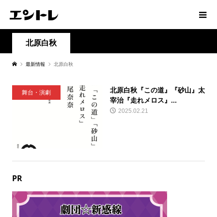
北原白秋
最新情報
北原白秋
北原白秋『この道』『砂山』太
舞台・演劇
宰治『走れメロス』...
2025.02.21
PR