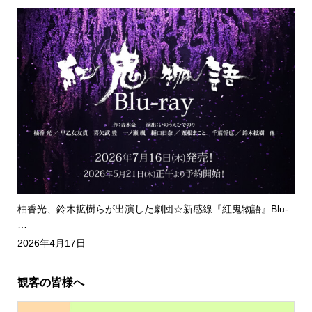
柚香光、鈴木拡樹らが出演した劇団☆新感線『紅鬼物語』Blu-
…
2026年4月17日
観客の皆様へ