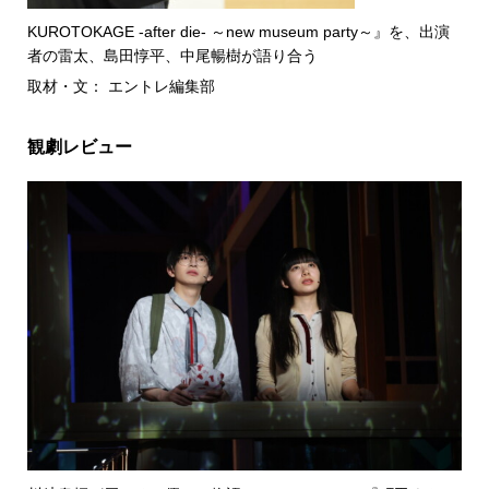
KUROTOKAGE -after die- ～new museum party～』を、出演
者の雷太、島田惇平、中尾暢樹が語り合う
取材・文： エントレ編集部
観劇レビュー