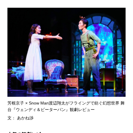
芳根京子 × Snow Man渡辺翔太がフライングで紡ぐ幻想世界 舞
台『ウェンディ＆ピーターパン』観劇レビュー
文： あかね渉