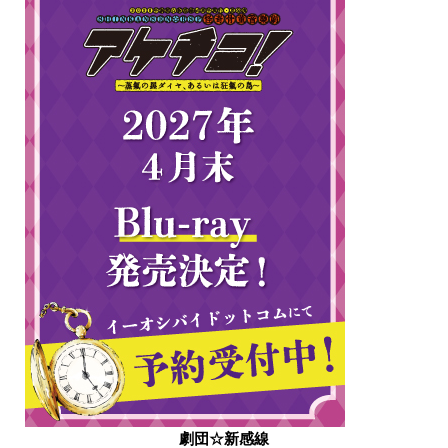
劇団☆新感線