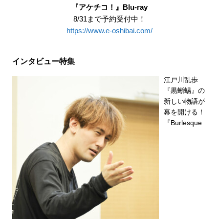
『アケチコ！』Blu-ray
8/31まで予約受付中！
https://www.e-oshibai.com/
インタビュー特集
江戸川乱歩
『黒蜥蜴』の
新しい物語が
幕を開ける！
『Burlesque