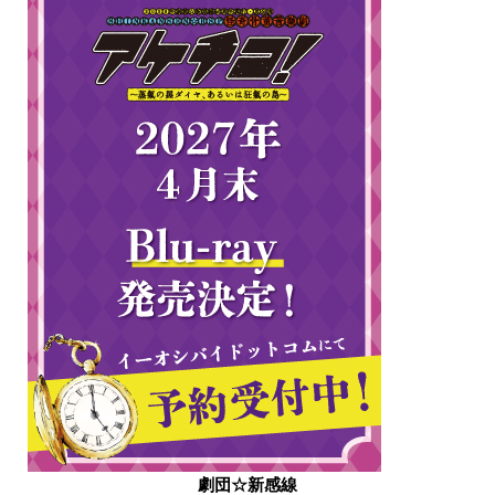
劇団☆新感線