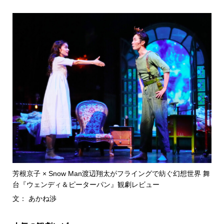
芳根京子 × Snow Man渡辺翔太がフライングで紡ぐ幻想世界 舞
台『ウェンディ＆ピーターパン』観劇レビュー
文： あかね渉