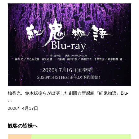
柚香光、鈴木拡樹らが出演した劇団☆新感線『紅鬼物語』Blu-
…
2026年4月17日
観客の皆様へ