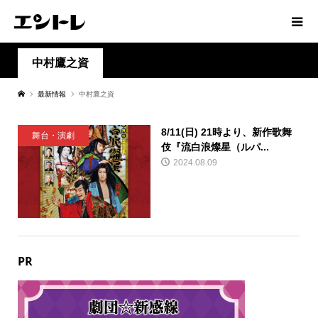
中村鷹之資
最新情報
中村鷹之資
8/11(日) 21時より、新作歌舞
舞台・演劇
伎『流白浪燦星（ルパ...
2024.08.09
PR