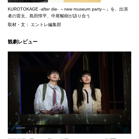
KUROTOKAGE -after die- ～new museum party～』を、出演
者の雷太、島田惇平、中尾暢樹が語り合う
取材・文： エントレ編集部
観劇レビュー