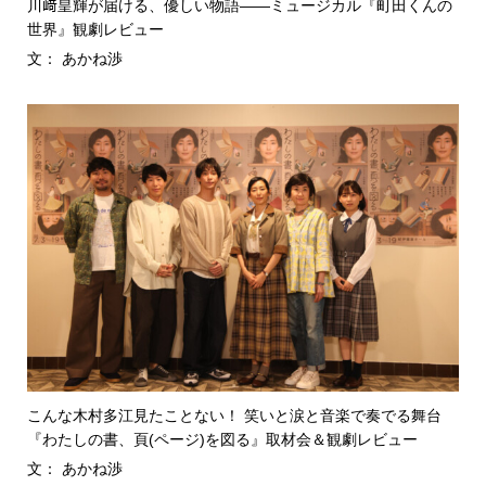
川﨑皇輝が届ける、優しい物語――ミュージカル『町田くんの
世界』観劇レビュー
文： あかね渉
こんな木村多江見たことない！ 笑いと涙と音楽で奏でる舞台
『わたしの書、頁(ページ)を図る』取材会＆観劇レビュー
文： あかね渉