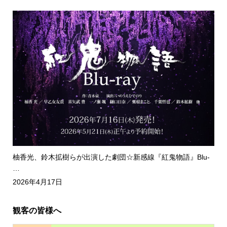
柚香光、鈴木拡樹らが出演した劇団☆新感線『紅鬼物語』Blu-
…
2026年4月17日
観客の皆様へ