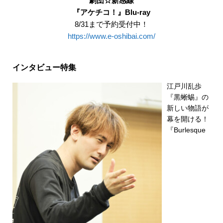
劇団☆新感線
『アケチコ！』Blu-ray
8/31まで予約受付中！
https://www.e-oshibai.com/
インタビュー特集
江戸川乱歩
『黒蜥蜴』の
新しい物語が
幕を開ける！
『Burlesque