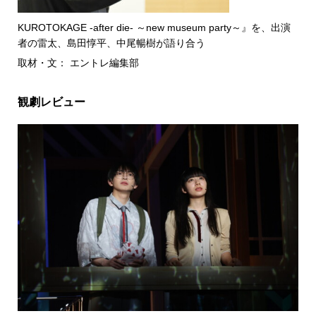
KUROTOKAGE -after die- ～new museum party～』を、出演
者の雷太、島田惇平、中尾暢樹が語り合う
取材・文： エントレ編集部
観劇レビュー