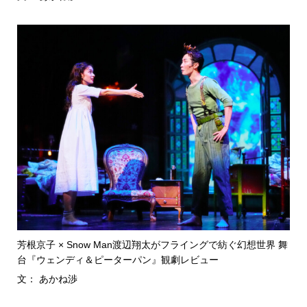
芳根京子 × Snow Man渡辺翔太がフライングで紡ぐ幻想世界 舞
台『ウェンディ＆ピーターパン』観劇レビュー
文： あかね渉