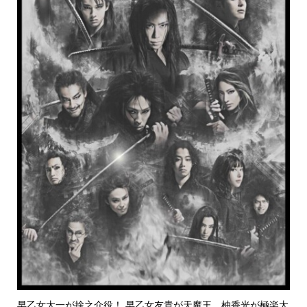
早乙女太一が捨之介役！ 早乙女友貴が天魔王、柚香光が極楽太