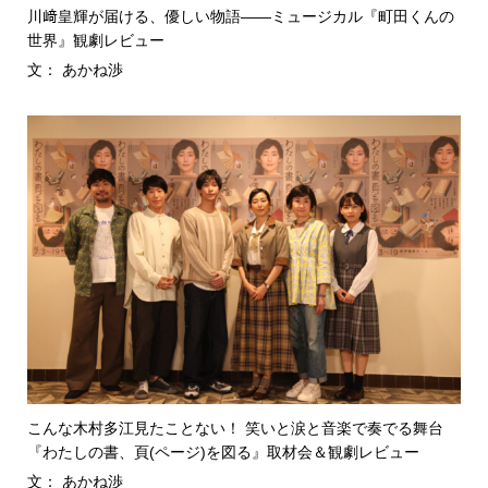
川﨑皇輝が届ける、優しい物語――ミュージカル『町田くんの
世界』観劇レビュー
文： あかね渉
こんな木村多江見たことない！ 笑いと涙と音楽で奏でる舞台
『わたしの書、頁(ページ)を図る』取材会＆観劇レビュー
文： あかね渉