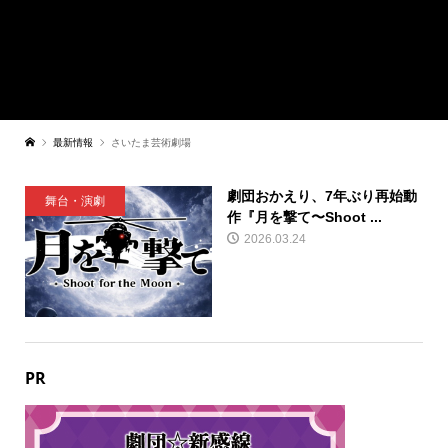
最新情報
さいたま芸術劇場
劇団おかえり、7年ぶり再始動
舞台・演劇
作『月を撃て〜Shoot ...
2026.03.24
PR