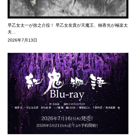
早乙女太一が捨之介役！ 早乙女友貴が天魔王、柚香光が極楽太
夫…
2026年7月13日