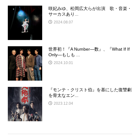
咲妃みゆ、松岡広大らが出演 歌・音楽・
サーカスあり...
2024.08.07
世界初！『A Number―数』、『What If If
Only―もしも ...
2024.10.01
『モンテ・クリスト伯』を基にした復讐劇
を骨太なエン...
2023.12.04