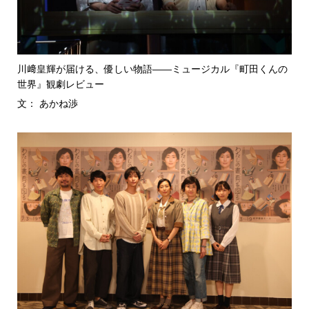
川﨑皇輝が届ける、優しい物語――ミュージカル『町田くんの
世界』観劇レビュー
文： あかね渉