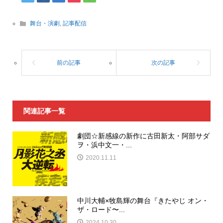
舞台・演劇
,
記事配信
関連記事一覧
劇団☆新感線の新作に古田新太・阿部サダ
ヲ・浜中文一・...
2020.11.11
中川⼤輔×牧島輝の舞台『きたやじ オン・
ザ・ロード〜...
2024.10.30