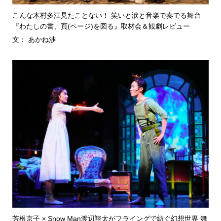
こんな木村多江見たことない！ 笑いと涙と音楽で奏でる舞台
『わたしの書、頁(ページ)を図る』取材会＆観劇レビュー
文： あかね渉
芳根京子 × Snow Man渡辺翔太がフライングで紡ぐ幻想世界 舞