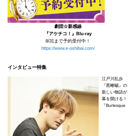
劇団☆新感線
『アケチコ！』Blu-ray
8/31まで予約受付中！
https://www.e-oshibai.com/
インタビュー特集
江戸川乱歩
『黒蜥蜴』の
新しい物語が
幕を開ける！
『Burlesque