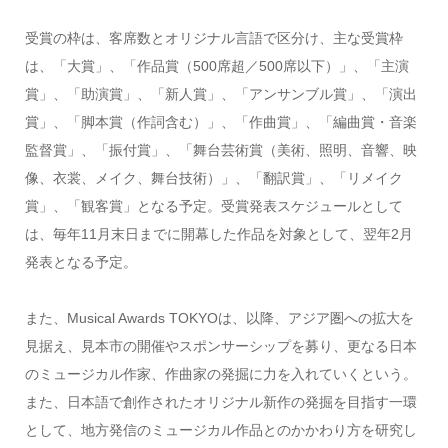
受賞の枠は、客席数とオリジナル言語で区分け、主な受賞枠
は、「大賞」、「作品賞（500席超／500席以下）」、「主演
賞」、「助演賞」、「新人賞」、「アンサンブル賞」、「演出
賞」、「脚本賞（作詞含む）」、「作曲賞」、「編曲賞・音楽
監督賞」、「振付賞」、「舞台芸術賞（美術、照明、音響、映
像、衣裳、メイク、舞台技術）」、「翻訳賞」、「リメイク
賞」、「観客賞」となる予定。受賞発表スケジュールとして
は、毎年11月末日までに開幕した作品を対象として、翌年2月
発表となる予定。
また、Musical Awards TOKYOは、以降、アジア圏への拡大を
見据え、見本市の開催やスポンサーシップを募り、更なる日本
のミュージカル作家、作曲家の発掘に力を入れていくという。
また、日本語で創作されたオリジナル新作の発掘を目指す一環
として、地方発信のミュージカル作品とのかかわり方を研究し