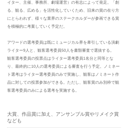
イター、主催、事務所、劇場運営）の有志によって発足。「創
る、観る、広める」を活性化していくため、旧来の賞の在り方
にとらわれず、様々な業界のステークホルダーが参画できる賞
を積極的に考案していく予定だ。
アワードの選考委員は既にミュージカル界を牽引している演劇
ライター9人と、観客選考委員50人を書類審査で選抜する。
観客選考委員の投票点はライター選考委員1名分と同等とな
り、最終的に10人の選考委員による審査を行う予定。ノミネー
ト選考はライター選考委員のみで実施し、観客はノミネート作
品に対しての投票参加ができる。ただし、観客賞のみ別枠で観
客選考委員のみによる選考を実施する。
大賞、作品賞に加え、アンサンブル賞やリメイク賞
なども