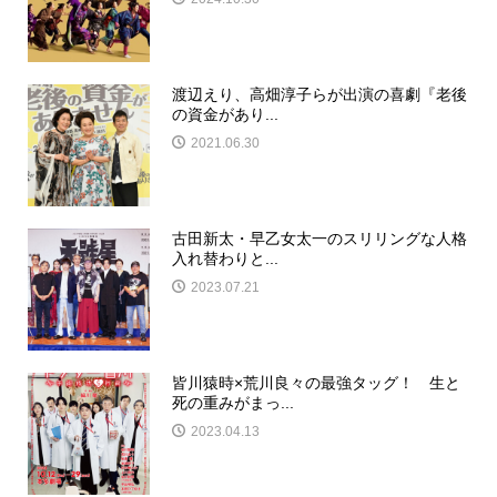
渡辺えり、高畑淳子らが出演の喜劇『老後
の資金があり...
2021.06.30
古田新太・早乙女太一のスリリングな人格
入れ替わりと...
2023.07.21
皆川猿時×荒川良々の最強タッグ！ 生と
死の重みがまっ...
2023.04.13