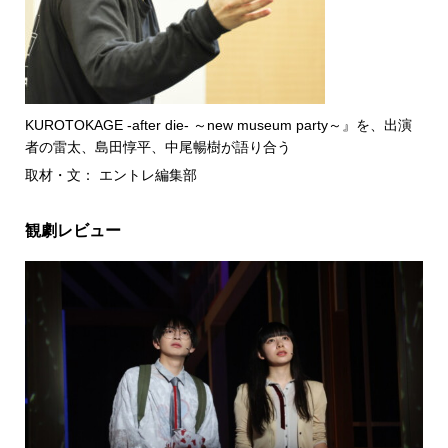
KUROTOKAGE -after die- ～new museum party～』を、出演
者の雷太、島田惇平、中尾暢樹が語り合う
取材・文： エントレ編集部
観劇レビュー