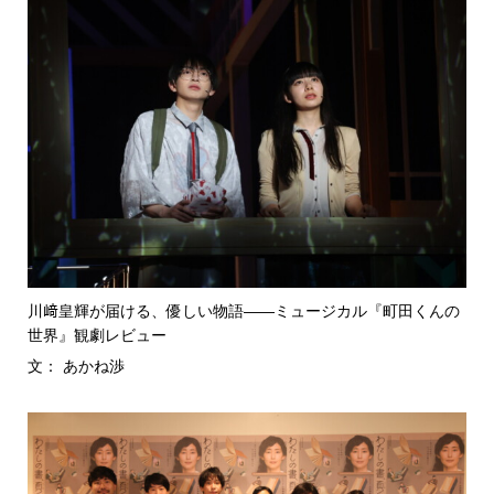
川﨑皇輝が届ける、優しい物語――ミュージカル『町田くんの
世界』観劇レビュー
文： あかね渉