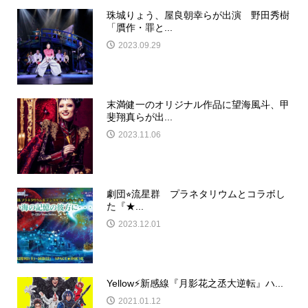
珠城りょう、屋良朝幸らが出演 野田秀樹
「贋作・罪と...
2023.09.29
末満健一のオリジナル作品に望海風斗、甲
斐翔真らが出...
2023.11.06
劇団⭐︎流星群 プラネタリウムとコラボし
た『★...
2023.12.01
Yellow⚡️新感線『月影花之丞大逆転』ハ...
2021.01.12