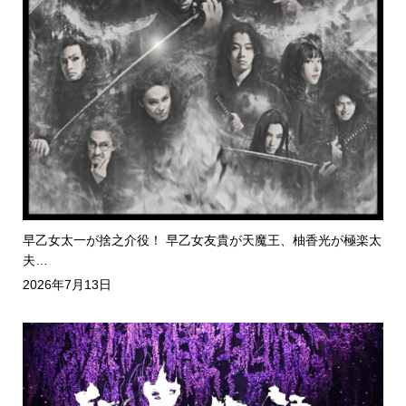
早乙女太一が捨之介役！ 早乙女友貴が天魔王、柚香光が極楽太
夫…
2026年7月13日