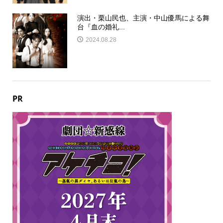
演出・栗山民也、主演・中山優馬による舞
台『血の婚礼...
2024.08.28
PR