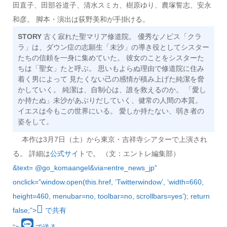
田直子、田部谷道子、清水スミカ、樹原ゆり、農塚誓志、安永
和彦。 脚本・演出は荻野美和が手掛ける。
STORY
古く寂れた聖マリア修道院。 優秀なノビス「クラ
ラ」は、ダウン症の志願生「未沙」の導き役としてシスター
たちの信頼を一身に集めていた。 彼女のことをシスターた
ちは「聖女」たと呼ぶ。 思いもよらぬ理由で修道院に住み
着く男によって 見たくない己の感情が積み上げた純潔を脅
かしていく。 純潔は、自制心は、誰を救えるのか。 「愛し
か持たぬ」未沙があぶりだしていく、健常の人間の本質。
イエスは今もこの世界にいる。 愛しか持たない、弱き者の
姿をして。
本作は3月7日（土）から東京・吉祥寺シアターで上演され
る。 詳細は
公式サイト
で。 （文：エントレ編集部）
&text=
@go_komaangel&via=entre_news_jp”
onclick=”window.open(this.href, ‘Twitterwindow’, ‘width=660,
height=460, menubar=no, toolbar=no, scrollbars=yes’); return
false;”>
で共有