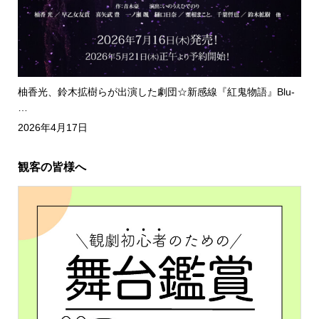
柚香光、鈴木拡樹らが出演した劇団☆新感線『紅鬼物語』Blu-
…
2026年4月17日
観客の皆様へ