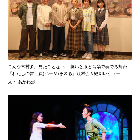
こんな木村多江見たことない！ 笑いと涙と音楽で奏でる舞台
『わたしの書、頁(ページ)を図る』取材会＆観劇レビュー
文： あかね渉