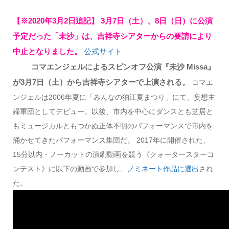
【※2020年3月2日追記】 3月7日（土）、8日（日）に公演
予定だった「未沙」は、吉祥寺シアターからの要請により
中止となりました。
公式サイト
コマエンジェルによるスピンオフ公演『未沙 Missa』
が3月7日（土）から吉祥寺シアターで上演される。
コマエ
ンジェルは2006年夏に「みんなの狛江夏まつり」にて、妄想主
婦軍団としてデビュー。以後、市内を中心にダンスとも芝居と
もミュージカルともつかぬ正体不明のパフォーマンスで市内を
涌かせてきたパフォーマンス集団だ。 2017年に開催された、
15分以内・ノーカットの演劇動画を競う《クォータースターコ
ンテスト》に以下の動画で参加し、
ノミネート作品に選出
され
た。