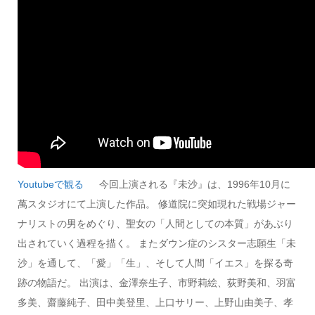
Youtubeで観る
今回上演される『未沙』は、1996年10月に
萬スタジオにて上演した作品。 修道院に突如現れた戦場ジャー
ナリストの男をめぐり、聖女の「人間としての本質」があぶり
出されていく過程を描く。 またダウン症のシスター志願生「未
沙」を通して、「愛」「生」、そして人間「イエス」を探る奇
跡の物語だ。 出演は、金澤奈生子、市野莉絵、荻野美和、羽富
多美、齋藤純子、田中美登里、上口サリー、上野山由美子、孝