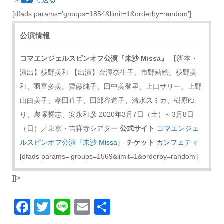
“>
で送る
[dfads params=’groups=1854&limit=1&orderby=random’]
公演情報
コマエンジェルスピンオフ公演『未沙 Missa』
【脚本・
演出】荻野美和 【出演】金澤奈生子、市野莉絵、荻野美
和、羽富多美、齋藤純子、田中美登里、上口サリー、上野
山由美子、孝田直子、田部谷道子、清水スミカ、樹原ゆ
り、農塚誓志、安永和彦 2020年3月7日（土）～3月8日
（日）／東京・吉祥寺シアター
公式サイト
コマエンジェ
ルスピンオフ公演『未沙 Missa』
チケット
カンフェティ
[dfads params=’groups=1569&limit=1&orderby=random’]
]]>
Facebook
Twitter
Line
Email
共
有