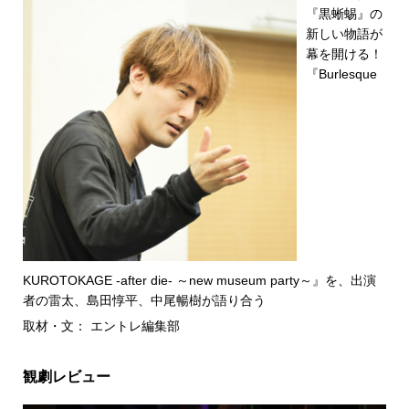
『黒蜥蜴』の
新しい物語が
幕を開ける！
『Burlesque
KUROTOKAGE -after die- ～new museum party～』を、出演
者の雷太、島田惇平、中尾暢樹が語り合う
取材・文： エントレ編集部
観劇レビュー