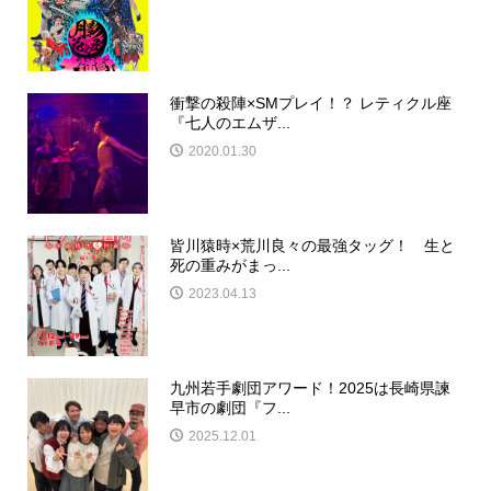
衝撃の殺陣×SMプレイ！？ レティクル座
『七人のエムザ...
2020.01.30
皆川猿時×荒川良々の最強タッグ！ 生と
死の重みがまっ...
2023.04.13
九州若手劇団アワード！2025は長崎県諫
早市の劇団『フ...
2025.12.01