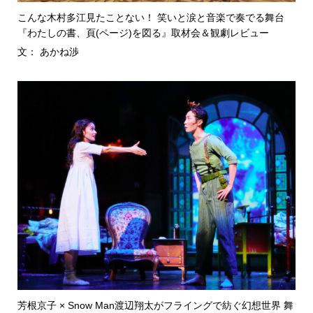
こんな木村多江見たことない！ 笑いと涙と音楽で奏でる舞台
『わたしの書、頁(ページ)を図る』取材会＆観劇レビュー
文： あかね渉
芳根京子 × Snow Man渡辺翔太がフライングで紡ぐ幻想世界 舞