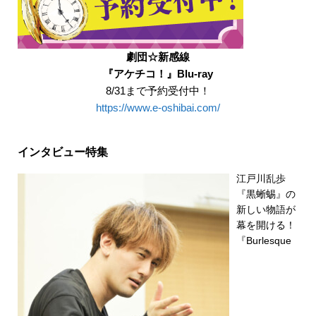
劇団☆新感線
『アケチコ！』Blu-ray
8/31まで予約受付中！
https://www.e-oshibai.com/
インタビュー特集
江戸川乱歩
『黒蜥蜴』の
新しい物語が
幕を開ける！
『Burlesque