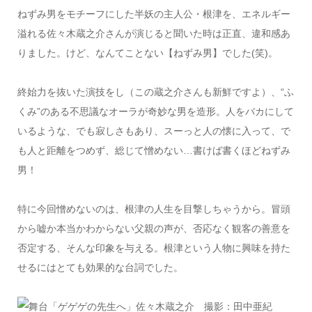
ねずみ男をモチーフにした半妖の主人公・根津を、エネルギー
溢れる佐々木蔵之介さんが演じると聞いた時は正直、違和感あ
りました。けど、なんてことない【ねずみ男】でした(笑)。
終始力を抜いた演技をし（この蔵之介さんも新鮮ですよ）、“ふ
くみ”のある不思議なオーラが奇妙な男を造形。人をバカにして
いるような、でも寂しさもあり、スーっと人の懐に入って、で
も人と距離をつめず、総じて憎めない…書けば書くほどねずみ
男！
特に今回憎めないのは、根津の人生を目撃しちゃうから。冒頭
から嘘か本当かわからない父親の声が、否応なく観客の善意を
否定する、そんな印象を与える。根津という人物に興味を持た
せるにはとても効果的な台詞でした。