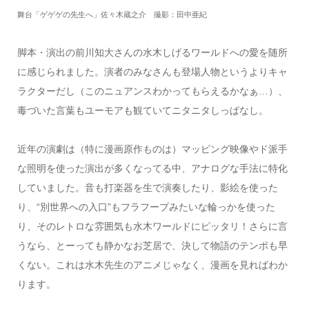
舞台「ゲゲゲの先生へ」佐々木蔵之介 撮影：田中亜紀
脚本・演出の前川知大さんの水木しげるワールドへの愛を随所
に感じられました。演者のみなさんも登場人物というよりキャ
ラクターだし（このニュアンスわかってもらえるかなぁ…）、
毒づいた言葉もユーモアも観ていてニタニタしっぱなし。
近年の演劇は（特に漫画原作ものは）マッピング映像やド派手
な照明を使った演出が多くなってる中、アナログな手法に特化
していました。音も打楽器を生で演奏したり、影絵を使った
り、“別世界への入口”もフラフープみたいな輪っかを使った
り、そのレトロな雰囲気も水木ワールドにピッタリ！さらに言
うなら、とーっても静かなお芝居で、決して物語のテンポも早
くない。これは水木先生のアニメじゃなく、漫画を見ればわか
ります。