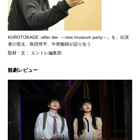
KUROTOKAGE -after die- ～new museum party～』を、出演
者の雷太、島田惇平、中尾暢樹が語り合う
取材・文： エントレ編集部
観劇レビュー