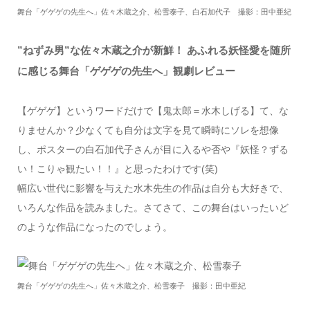
舞台「ゲゲゲの先生へ」佐々木蔵之介、松雪泰子、白石加代子 撮影：田中亜紀
”ねずみ男”な佐々木蔵之介が新鮮！ あふれる妖怪愛を随所
に感じる舞台「ゲゲゲの先生へ」観劇レビュー
【ゲゲゲ】というワードだけで【鬼太郎＝水木しげる】て、な
りませんか？少なくても自分は文字を見て瞬時にソレを想像
し、ポスターの白石加代子さんが目に入るや否や『妖怪？ずる
い！こりゃ観たい！！』と思ったわけです(笑)
幅広い世代に影響を与えた水木先生の作品は自分も大好きで、
いろんな作品を読みました。さてさて、この舞台はいったいど
のような作品になったのでしょう。
舞台「ゲゲゲの先生へ」佐々木蔵之介、松雪泰子 撮影：田中亜紀