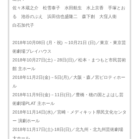
佐々木蔵之介 松雪泰子 水田航生 水上京香 手塚とお
る 池谷のぶえ 浜田信也盛隆二 森下創 大窪人衛
白石加代子
2018年10月08日 (月・祝) ～10月21日 (日)／東京・東京芸
術劇場プレイハウス
2018年10月27日(土)－28日(日)／松本・まつもと市民芸術
館 主ホール
2018年11月2日(金)－5日(月)／大阪・森ノ宮ピロティホー
ル
2018年11月9日(金)－11日(日)／豊橋・穂の国とよはし芸
術劇場PLAT 主ホール
2018年11月14日(水)／宮崎・メディキット県民文化センタ
ー 演劇ホール
2018年11月17日(土)-18日(日)／北九州・北九州芸術劇場
大ホール