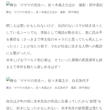
舞台「ゲゲゲの先生へ」佐々木蔵之介ほか 撮影：田中亜紀
聞こえは悪いかもしれないけど、台詞のないコマが続き淡々と
しているシーンでも、突如として物語が動き出し、急に読み手
を裏切る（さっきまで準主役のキャラだと思ってたら死んじゃ
ったり）ことが当たり前で、それが社会に生きる人間への教訓
にも繋がったり。
水木しげるワールド初心者は、そういった展開の異質感等も踏
まえて本作を観たら楽しめるはず！
舞台「ゲゲゲの先生へ」佐々木蔵之介、白石加代子 撮影：田中亜紀
自分は少年の頃に水木先生の作品に出逢っていたから“妖怪”を
信じ、好きになったかもしれない。水木先生の妖怪愛は僕たち