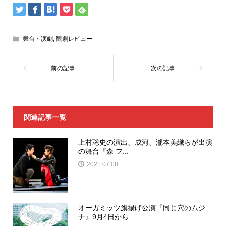
舞台・演劇
,
観劇レビュー
関連記事一覧
上村聡史の演出、成河、瀧本美織らが出演
の舞台『森 フ...
2021.07.08
オーガミッツ旗揚げ公演『同じ穴のムジ
ナ』9月4日から...