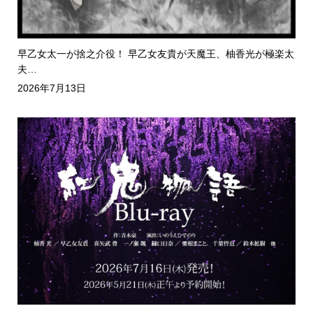
早乙女太一が捨之介役！ 早乙女友貴が天魔王、柚香光が極楽太
夫…
2026年7月13日