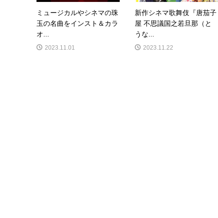
ミュージカルやシネマの珠
新作シネマ歌舞伎『唐茄子
玉の名曲をインスト＆カラ
屋 不思議国之若旦那（と
オ...
うな...
2023.11.01
2023.11.22