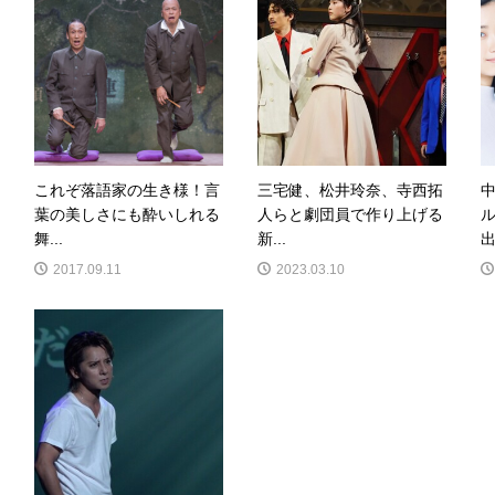
これぞ落語家の生き様！言
三宅健、松井玲奈、寺西拓
葉の美しさにも酔いしれる
人らと劇団員で作り上げる
舞...
新...
出.
2017.09.11
2023.03.10