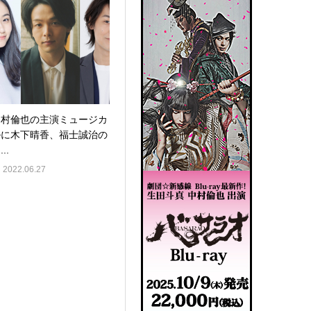
中村倫也の主演ミュージカ
ルに木下晴香、福士誠治の
..
2022.06.27