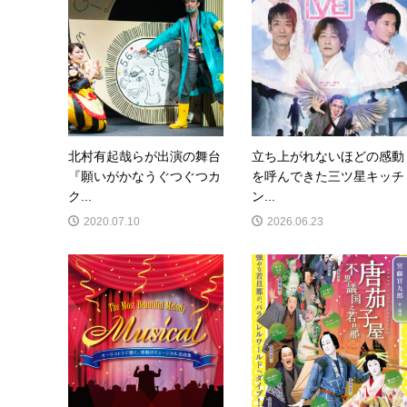
北村有起哉らが出演の舞台
立ち上がれないほどの感動
『願いがかなうぐつぐつカ
を呼んできた三ツ星キッチ
ク...
ン...
2020.07.10
2026.06.23