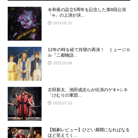
令和座の設立5周年を記念した第8回公演
「∞」の上演が決...
2024.05.31
12年の時を経て待望の再演！ ミュージカ
ル『二都物語...
2025.05.08
古田新太、池田成志らが出演のゲキ×シネ
「けむりの軍団...
2020.07.10
【観劇レビュー】ひどい展開になればなる
ほど笑えてく...