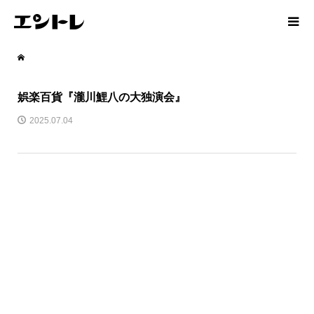
娯楽百貨『瀧川鯉八の大独演会』
2025.07.04