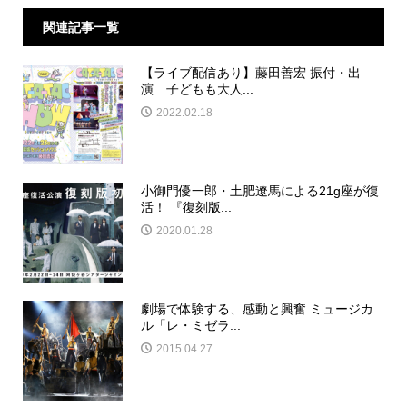
関連記事一覧
【ライブ配信あり】藤田善宏 振付・出
演 子どもも大人...
2022.02.18
小御門優一郎・土肥遼馬による21g座が復
活！ 『復刻版...
2020.01.28
劇場で体験する、感動と興奮 ミュージカ
ル「レ・ミゼラ...
2015.04.27