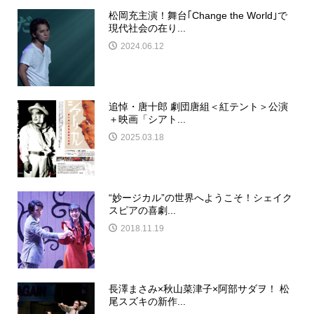
松岡充主演！舞台｢Change the World｣で
現代社会の在り...
2024.06.12
追悼・唐十郎 劇団唐組＜紅テント＞公演
＋映画「シアト...
2025.03.18
“妙ージカル”の世界へようこそ！シェイク
スピアの喜劇...
2018.11.19
長澤まさみ×秋山菜津子×阿部サダヲ！ 松
尾スズキの新作...