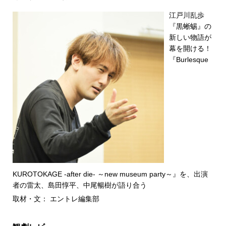
江戸川乱歩
『黒蜥蜴』の
新しい物語が
幕を開ける！
『Burlesque
KUROTOKAGE -after die- ～new museum party～』を、出演
者の雷太、島田惇平、中尾暢樹が語り合う
取材・文： エントレ編集部