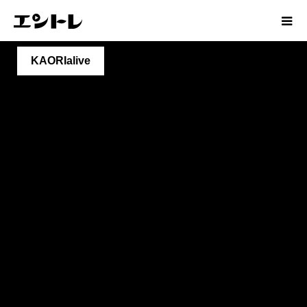
KAORIalive