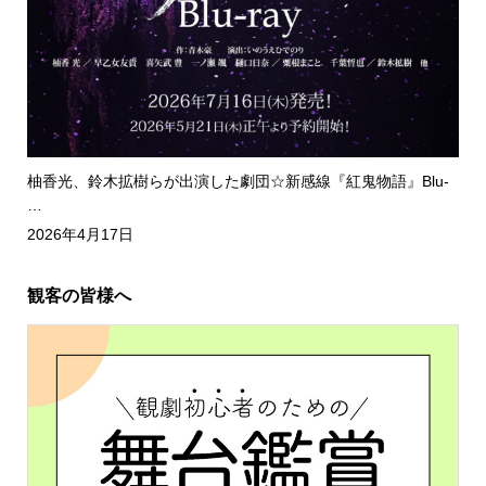
柚香光、鈴木拡樹らが出演した劇団☆新感線『紅鬼物語』Blu-
…
2026年4月17日
観客の皆様へ