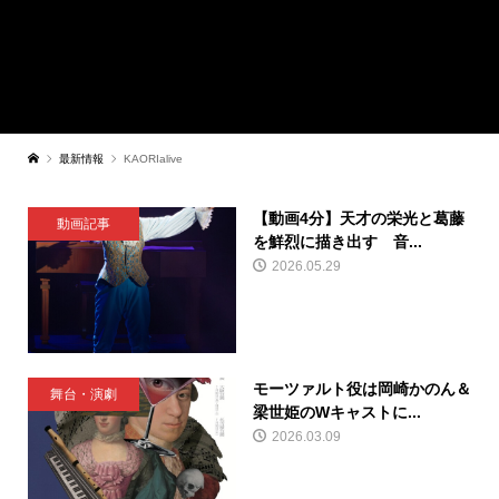
最新情報
KAORIalive
【動画4分】天才の栄光と葛藤
動画記事
を鮮烈に描き出す 音...
2026.05.29
モーツァルト役は岡崎かのん＆
舞台・演劇
梁世姫のWキャストに...
2026.03.09