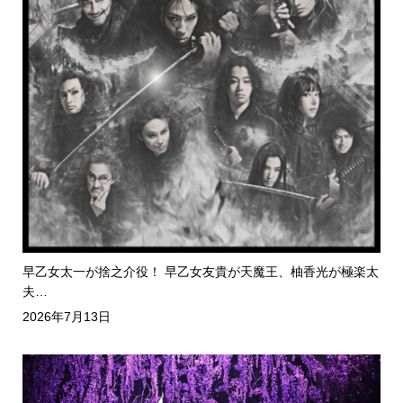
早乙女太一が捨之介役！ 早乙女友貴が天魔王、柚香光が極楽太
夫…
2026年7月13日