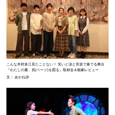
こんな木村多江見たことない！ 笑いと涙と音楽で奏でる舞台
『わたしの書、頁(ページ)を図る』取材会＆観劇レビュー
文： あかね渉