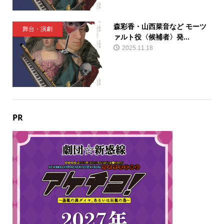
森彩香・山西菜音など モーツ
舞台・演劇
ァルト役〈候補者〉発...
2025.11.18
PR