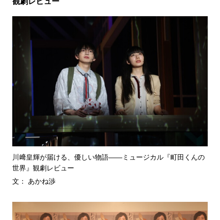
観劇レビュー
川﨑皇輝が届ける、優しい物語――ミュージカル『町田くんの
世界』観劇レビュー
文： あかね渉