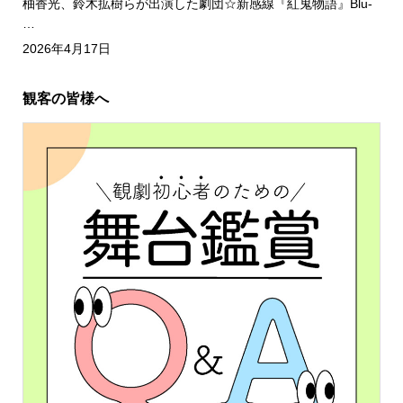
柚香光、鈴木拡樹らが出演した劇団☆新感線『紅鬼物語』Blu-
…
2026年4月17日
観客の皆様へ