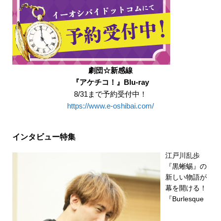
劇団☆新感線
『アケチコ！』Blu-ray
8/31まで予約受付中！
https://www.e-oshibai.com/
インタビュー特集
江戸川乱歩
『黒蜥蜴』の
新しい物語が
幕を開ける！
『Burlesque