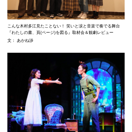
こんな木村多江見たことない！ 笑いと涙と音楽で奏でる舞台
『わたしの書、頁(ページ)を図る』取材会＆観劇レビュー
文： あかね渉