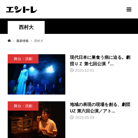
西村大
最新情報
西村大
現代日本に巣食う病に迫る。劇
舞台・演劇
団ＵＺ 第七回公演『...
2025.12.01
地域の表現の現場を創る、劇団
舞台・演劇
UZ 第六回公演／アト...
2025.05.09