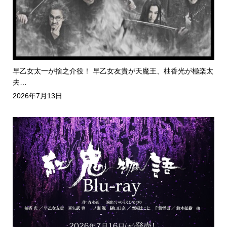
早乙女太一が捨之介役！ 早乙女友貴が天魔王、柚香光が極楽太
夫…
2026年7月13日