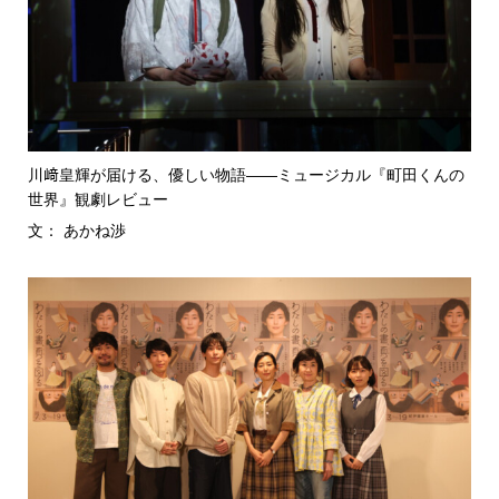
川﨑皇輝が届ける、優しい物語――ミュージカル『町田くんの
世界』観劇レビュー
文： あかね渉