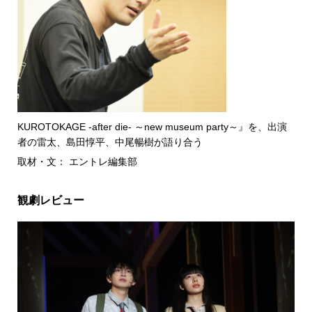
KUROTOKAGE -after die- ～new museum party～』を、出演
者の雷太、島田惇平、中尾暢樹が語り合う
取材・文： エントレ編集部
観劇レビュー