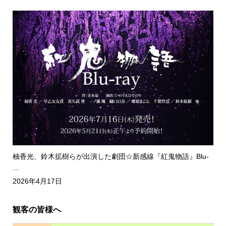
柚香光、鈴木拡樹らが出演した劇団☆新感線『紅鬼物語』Blu-
…
2026年4月17日
観客の皆様へ