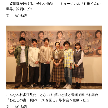
川﨑皇輝が届ける、優しい物語――ミュージカル『町田くんの
世界』観劇レビュー
文： あかね渉
こんな木村多江見たことない！ 笑いと涙と音楽で奏でる舞台
『わたしの書、頁(ページ)を図る』取材会＆観劇レビュー
文： あかね渉