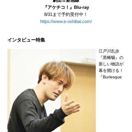
劇団☆新感線
『アケチコ！』Blu-ray
8/31まで予約受付中！
https://www.e-oshibai.com/
インタビュー特集
江戸川乱歩
『黒蜥蜴』の
新しい物語が
幕を開ける！
『Burlesque