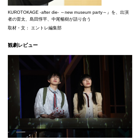
KUROTOKAGE -after die- ～new museum party～』を、出演
者の雷太、島田惇平、中尾暢樹が語り合う
取材・文： エントレ編集部
観劇レビュー