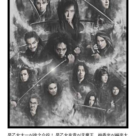
早乙女太一が捨之介役！ 早乙女友貴が天魔王、柚香光が極楽太