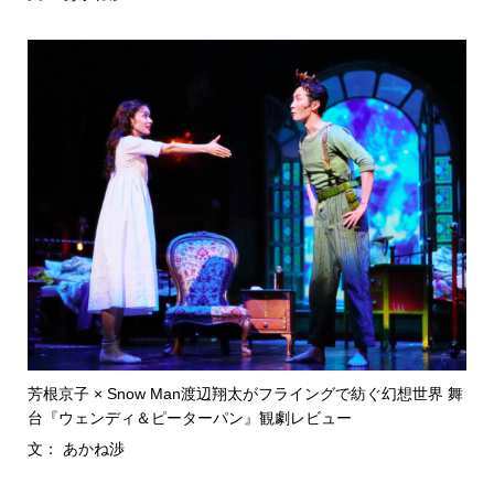
芳根京子 × Snow Man渡辺翔太がフライングで紡ぐ幻想世界 舞
台『ウェンディ＆ピーターパン』観劇レビュー
文： あかね渉