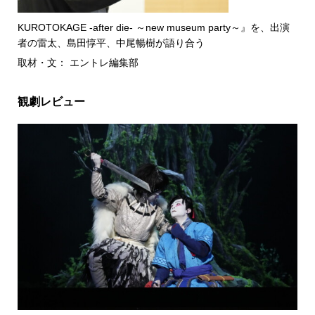
KUROTOKAGE -after die- ～new museum party～』を、出演
者の雷太、島田惇平、中尾暢樹が語り合う
取材・文： エントレ編集部
観劇レビュー