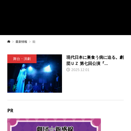
最新情報
能
現代日本に巣食う病に迫る。劇
舞台・演劇
団ＵＺ 第七回公演『...
2025.12.01
PR