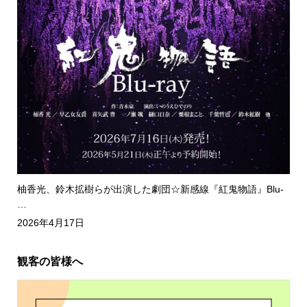
柚香光、鈴木拡樹らが出演した劇団☆新感線『紅鬼物語』Blu-
…
2026年4月17日
観客の皆様へ