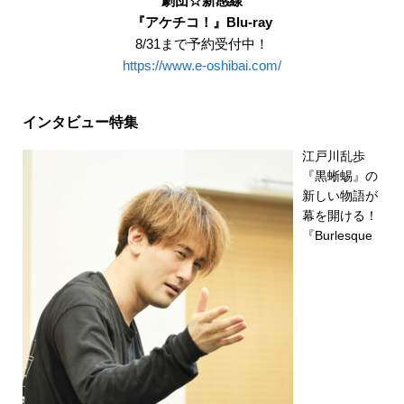
劇団☆新感線
『アケチコ！』Blu-ray
8/31まで予約受付中！
https://www.e-oshibai.com/
インタビュー特集
江戸川乱歩
『黒蜥蜴』の
新しい物語が
幕を開ける！
『Burlesque