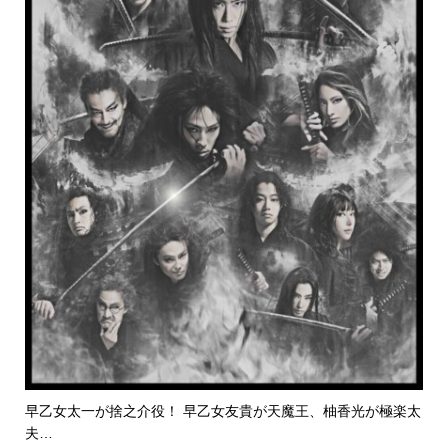
早乙女太一が捨之介役！ 早乙女友貴が天魔王、柚香光が極楽太
夫…