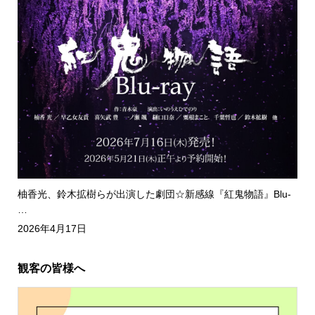
柚香光、鈴木拡樹らが出演した劇団☆新感線『紅鬼物語』Blu-
…
2026年4月17日
観客の皆様へ