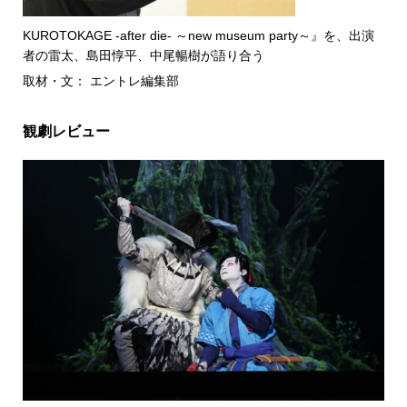
KUROTOKAGE -after die- ～new museum party～』を、出演
者の雷太、島田惇平、中尾暢樹が語り合う
取材・文： エントレ編集部
観劇レビュー