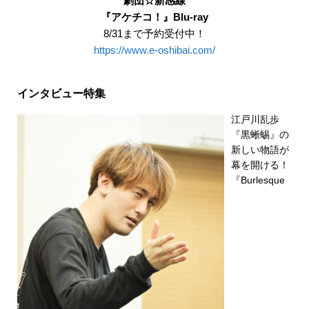
劇団☆新感線
『アケチコ！』Blu-ray
8/31まで予約受付中！
https://www.e-oshibai.com/
インタビュー特集
江戸川乱歩
『黒蜥蜴』の
新しい物語が
幕を開ける！
『Burlesque