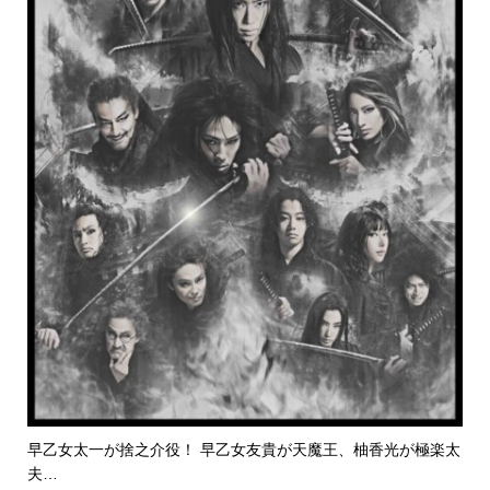
早乙女太一が捨之介役！ 早乙女友貴が天魔王、柚香光が極楽太
夫…