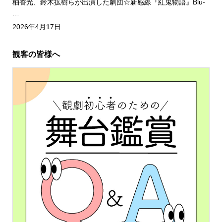
柚香光、鈴木拡樹らが出演した劇団☆新感線『紅鬼物語』Blu-
…
2026年4月17日
観客の皆様へ