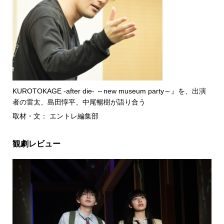
KUROTOKAGE -after die- ～new museum party～』を、出演
者の雷太、島田惇平、中尾暢樹が語り合う
取材・文： エントレ編集部
観劇レビュー