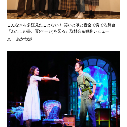
こんな木村多江見たことない！ 笑いと涙と音楽で奏でる舞台
『わたしの書、頁(ページ)を図る』取材会＆観劇レビュー
文： あかね渉