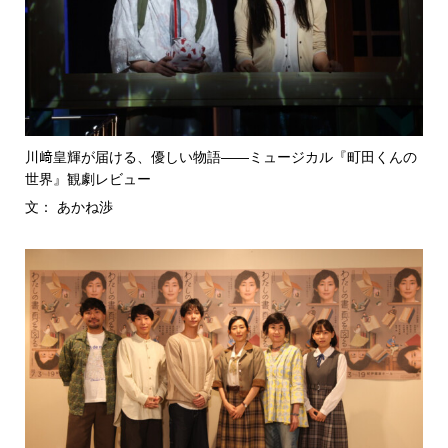
川﨑皇輝が届ける、優しい物語――ミュージカル『町田くんの
世界』観劇レビュー
文： あかね渉