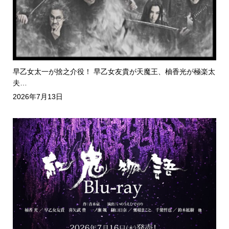
早乙女太一が捨之介役！ 早乙女友貴が天魔王、柚香光が極楽太
夫…
2026年7月13日