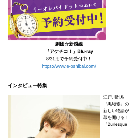
劇団☆新感線
『アケチコ！』Blu-ray
8/31まで予約受付中！
https://www.e-oshibai.com/
インタビュー特集
江戸川乱歩
『黒蜥蜴』の
新しい物語が
幕を開ける！
『Burlesque