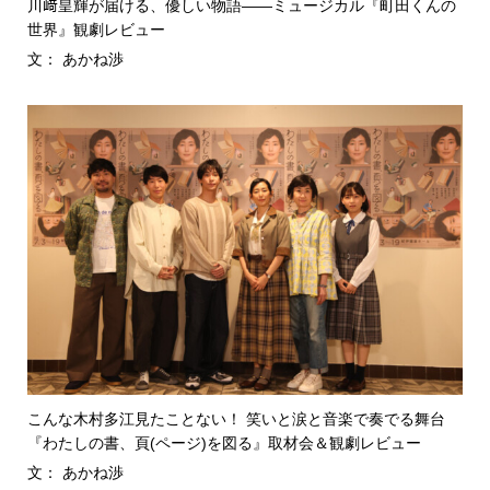
川﨑皇輝が届ける、優しい物語――ミュージカル『町田くんの
世界』観劇レビュー
文： あかね渉
こんな木村多江見たことない！ 笑いと涙と音楽で奏でる舞台
『わたしの書、頁(ページ)を図る』取材会＆観劇レビュー
文： あかね渉