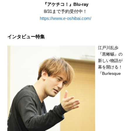
『アケチコ！』Blu-ray
8/31まで予約受付中！
https://www.e-oshibai.com/
インタビュー特集
江戸川乱歩
『黒蜥蜴』の
新しい物語が
幕を開ける！
『Burlesque