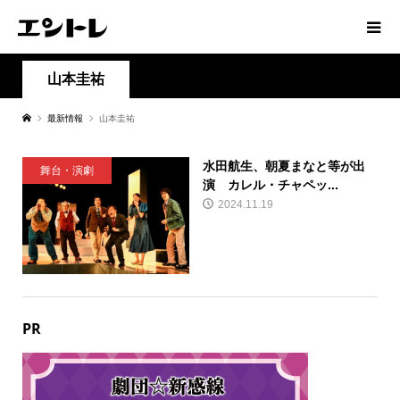
山本圭祐
最新情報
山本圭祐
水田航生、朝夏まなと等が出
舞台・演劇
演 カレル・チャペッ...
2024.11.19
PR