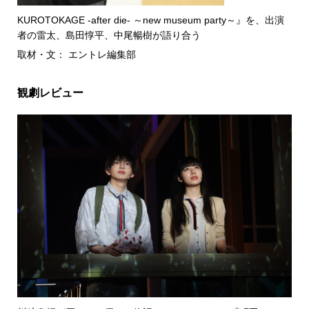
KUROTOKAGE -after die- ～new museum party～』を、出演
者の雷太、島田惇平、中尾暢樹が語り合う
取材・文： エントレ編集部
観劇レビュー