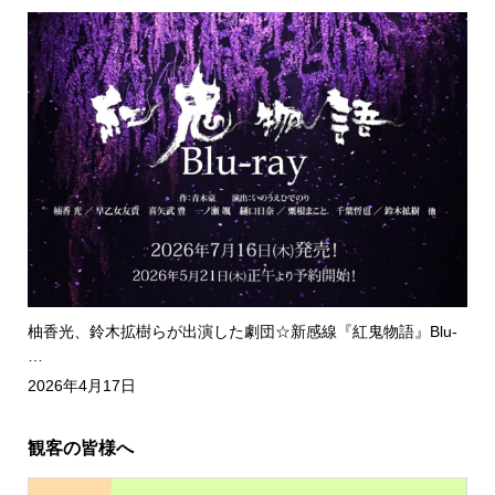
柚香光、鈴木拡樹らが出演した劇団☆新感線『紅鬼物語』Blu-
…
2026年4月17日
観客の皆様へ