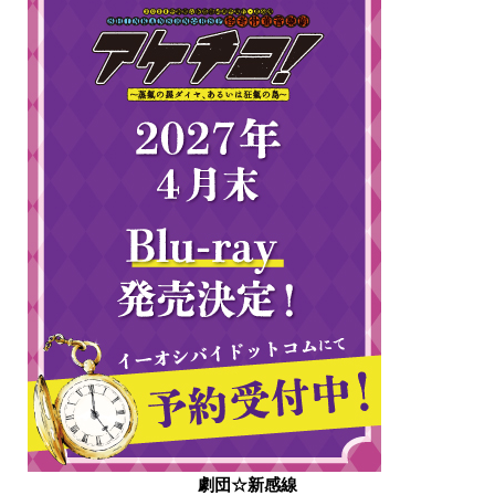
劇団☆新感線