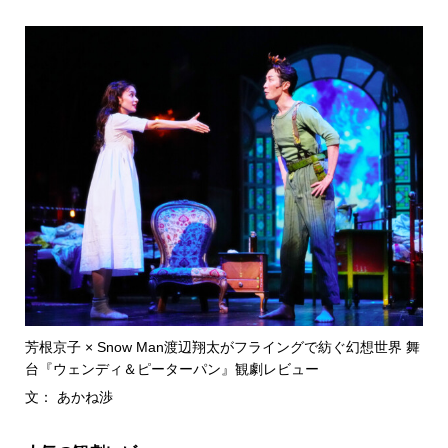
芳根京子 × Snow Man渡辺翔太がフライングで紡ぐ幻想世界 舞
台『ウェンディ＆ピーターパン』観劇レビュー
文： あかね渉