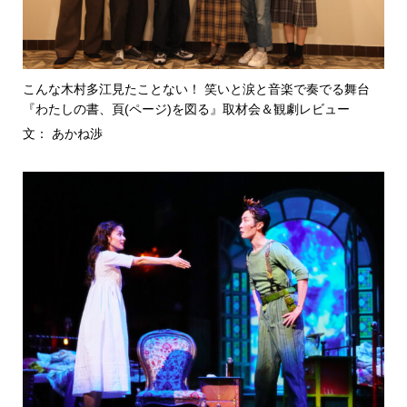
こんな木村多江見たことない！ 笑いと涙と音楽で奏でる舞台
『わたしの書、頁(ページ)を図る』取材会＆観劇レビュー
文： あかね渉