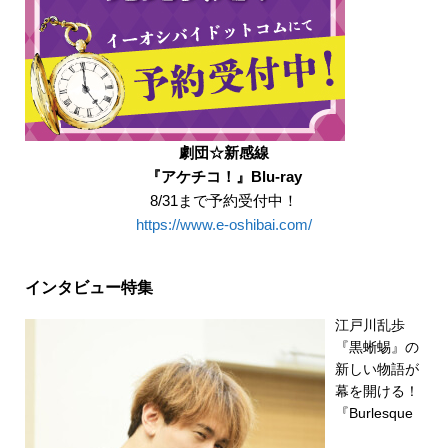
劇団☆新感線
『アケチコ！』Blu-ray
8/31まで予約受付中！
https://www.e-oshibai.com/
インタビュー特集
江戸川乱歩
『黒蜥蜴』の
新しい物語が
幕を開ける！
『Burlesque