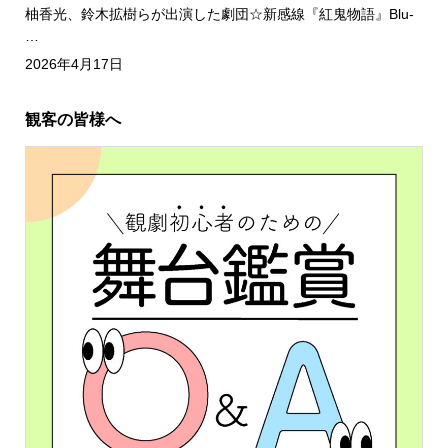
柚香光、鈴木拡樹らが出演した劇団☆新感線『紅鬼物語』Blu-
…
2026年4月17日
観客の皆様へ