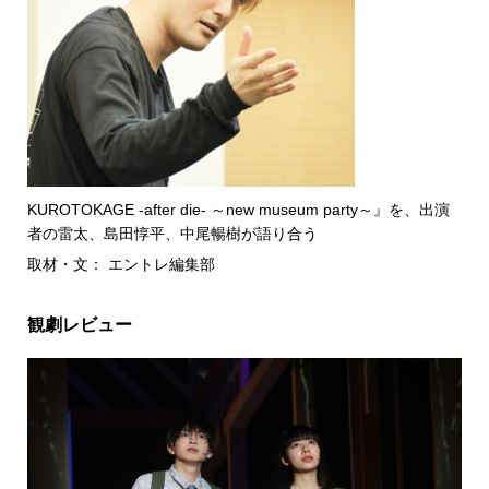
KUROTOKAGE -after die- ～new museum party～』を、出演
者の雷太、島田惇平、中尾暢樹が語り合う
取材・文： エントレ編集部
観劇レビュー