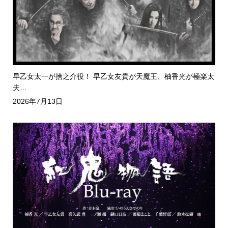
早乙女太一が捨之介役！ 早乙女友貴が天魔王、柚香光が極楽太
夫…
2026年7月13日