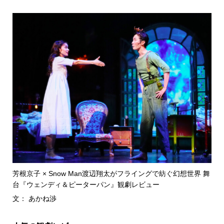
芳根京子 × Snow Man渡辺翔太がフライングで紡ぐ幻想世界 舞
台『ウェンディ＆ピーターパン』観劇レビュー
文： あかね渉