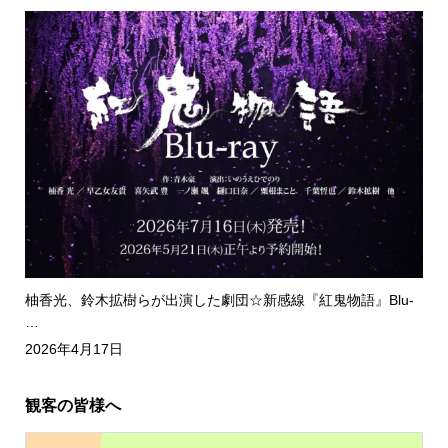
柚香光、鈴木拡樹らが出演した劇団☆新感線『紅鬼物語』Blu-
…
2026年4月17日
観客の皆様へ