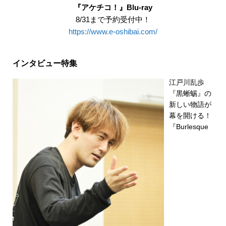
『アケチコ！』Blu-ray
8/31まで予約受付中！
https://www.e-oshibai.com/
インタビュー特集
江戸川乱歩
『黒蜥蜴』の
新しい物語が
幕を開ける！
『Burlesque