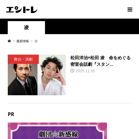
凌
最新情報
凌
松田洋治×松田 凌 命をめぐる
舞台・演劇
密室会話劇『スタン...
2025.11.05
PR