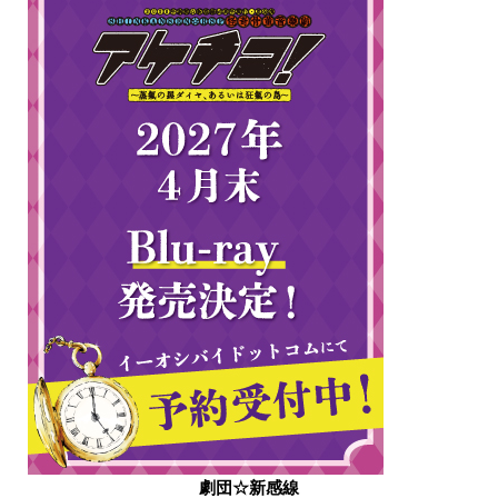
劇団☆新感線