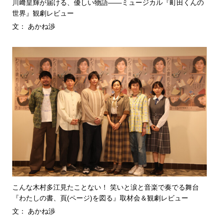
川﨑皇輝が届ける、優しい物語――ミュージカル『町田くんの
世界』観劇レビュー
文： あかね渉
こんな木村多江見たことない！ 笑いと涙と音楽で奏でる舞台
『わたしの書、頁(ページ)を図る』取材会＆観劇レビュー
文： あかね渉