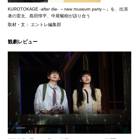
KUROTOKAGE -after die- ～new museum party～』を、出演
者の雷太、島田惇平、中尾暢樹が語り合う
取材・文： エントレ編集部
観劇レビュー