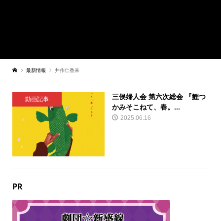
最新情報
井作仁香来
三俣婦人会 第六次総会 『鯉つ
動画記事
かみそこねて、春。...
2025.06.16
PR