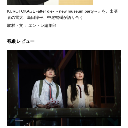
KUROTOKAGE -after die- ～new museum party～』を、出演
者の雷太、島田惇平、中尾暢樹が語り合う
取材・文： エントレ編集部
観劇レビュー