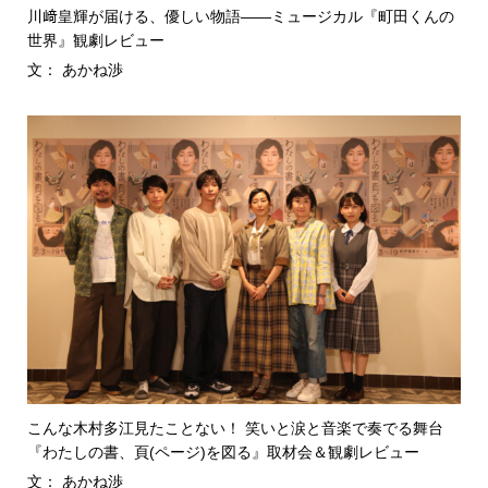
川﨑皇輝が届ける、優しい物語――ミュージカル『町田くんの
世界』観劇レビュー
文： あかね渉
こんな木村多江見たことない！ 笑いと涙と音楽で奏でる舞台
『わたしの書、頁(ページ)を図る』取材会＆観劇レビュー
文： あかね渉