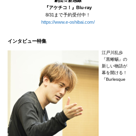
劇団☆新感線
『アケチコ！』Blu-ray
8/31まで予約受付中！
https://www.e-oshibai.com/
インタビュー特集
江戸川乱歩
『黒蜥蜴』の
新しい物語が
幕を開ける！
『Burlesque