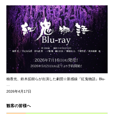
柚香光、鈴木拡樹らが出演した劇団☆新感線『紅鬼物語』Blu-
…
2026年4月17日
観客の皆様へ