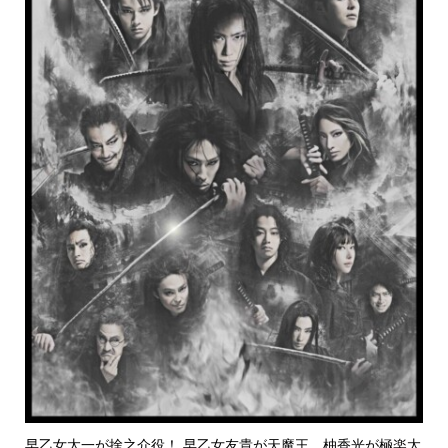
早乙女太一が捨之介役！ 早乙女友貴が天魔王、柚香光が極楽太