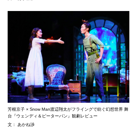
芳根京子 × Snow Man渡辺翔太がフライングで紡ぐ幻想世界 舞
台『ウェンディ＆ピーターパン』観劇レビュー
文： あかね渉