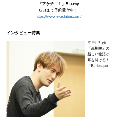
『アケチコ！』Blu-ray
8/31まで予約受付中！
https://www.e-oshibai.com/
インタビュー特集
江戸川乱歩
『黒蜥蜴』の
新しい物語が
幕を開ける！
『Burlesque