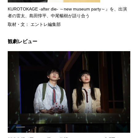
KUROTOKAGE -after die- ～new museum party～』を、出演
者の雷太、島田惇平、中尾暢樹が語り合う
取材・文： エントレ編集部
観劇レビュー