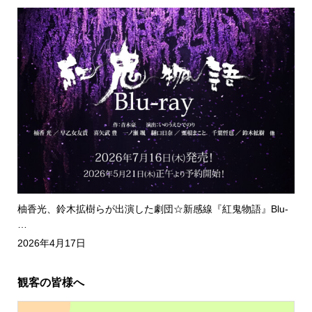
柚香光、鈴木拡樹らが出演した劇団☆新感線『紅鬼物語』Blu-
…
2026年4月17日
観客の皆様へ