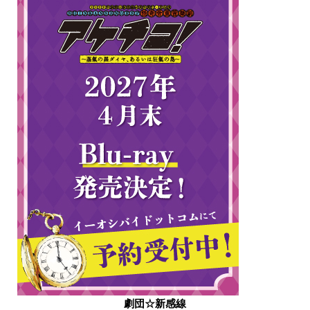
劇団☆新感線