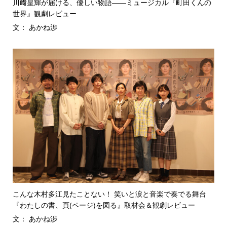
川﨑皇輝が届ける、優しい物語――ミュージカル『町田くんの
世界』観劇レビュー
文： あかね渉
こんな木村多江見たことない！ 笑いと涙と音楽で奏でる舞台
『わたしの書、頁(ページ)を図る』取材会＆観劇レビュー
文： あかね渉