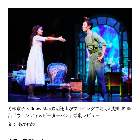
芳根京子 × Snow Man渡辺翔太がフライングで紡ぐ幻想世界 舞
台『ウェンディ＆ピーターパン』観劇レビュー
文： あかね渉