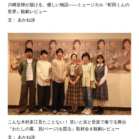
川﨑皇輝が届ける、優しい物語――ミュージカル『町田くんの
世界』観劇レビュー
文： あかね渉
こんな木村多江見たことない！ 笑いと涙と音楽で奏でる舞台
『わたしの書、頁(ページ)を図る』取材会＆観劇レビュー
文： あかね渉