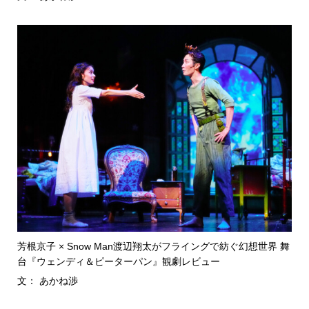
芳根京子 × Snow Man渡辺翔太がフライングで紡ぐ幻想世界 舞
台『ウェンディ＆ピーターパン』観劇レビュー
文： あかね渉