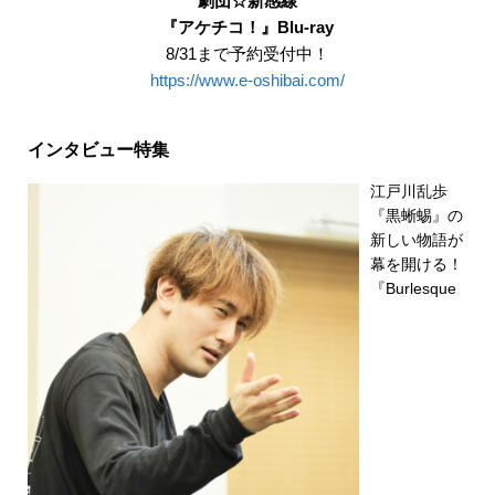
劇団☆新感線
『アケチコ！』Blu-ray
8/31まで予約受付中！
https://www.e-oshibai.com/
インタビュー特集
江戸川乱歩
『黒蜥蜴』の
新しい物語が
幕を開ける！
『Burlesque