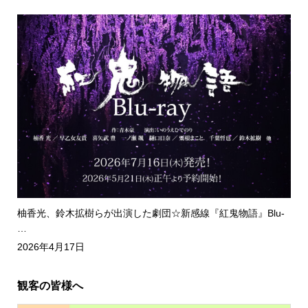
柚香光、鈴木拡樹らが出演した劇団☆新感線『紅鬼物語』Blu-
…
2026年4月17日
観客の皆様へ