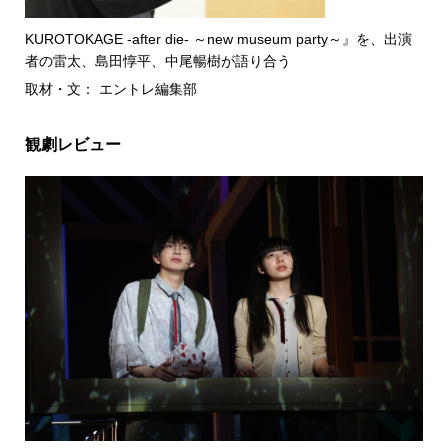
KUROTOKAGE -after die- ～new museum party～』を、出演
者の雷太、島田惇平、中尾暢樹が語り合う
取材・文： エントレ編集部
観劇レビュー