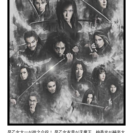
早乙女太一が捨之介役！ 早乙女友貴が天魔王、柚香光が極楽太