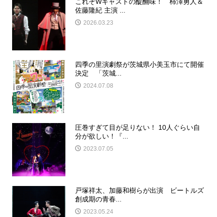
これぞWキャストの醍醐味！ 柿澤勇人＆
佐藤隆紀 主演 ...
2026.03.23
四季の里演劇祭が茨城県小美玉市にて開催
決定 「茨城...
2024.07.08
圧巻すぎて目が足りない！ 10人ぐらい自
分が欲しい！『...
2023.07.05
戸塚祥太、加藤和樹らが出演 ビートルズ
創成期の青春...
2023.05.24