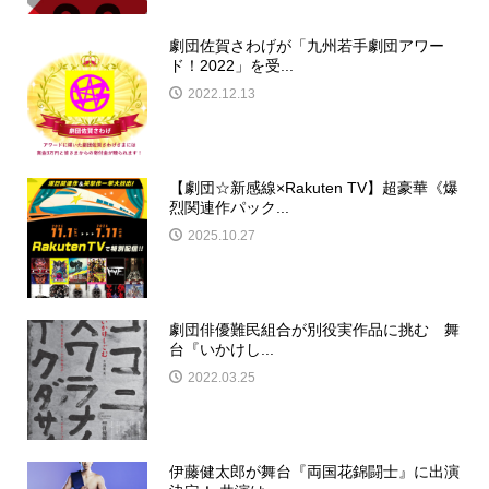
劇団佐賀さわげが「九州若手劇団アワー
ド！2022」を受...
2022.12.13
【劇団☆新感線×Rakuten TV】超豪華《爆
烈関連作パック...
2025.10.27
劇団俳優難民組合が別役実作品に挑む 舞
台『いかけし...
2022.03.25
伊藤健太郎が舞台『両国花錦闘士』に出演