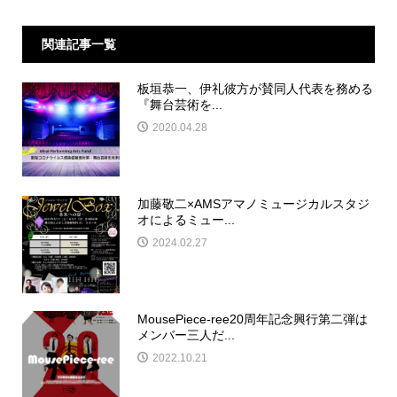
関連記事一覧
板垣恭一、伊礼彼方が賛同人代表を務める
『舞台芸術を...
2020.04.28
加藤敬二×AMSアマノミュージカルスタジ
オによるミュー...
2024.02.27
MousePiece-ree20周年記念興行第二弾は
メンバー三人だ...
2022.10.21