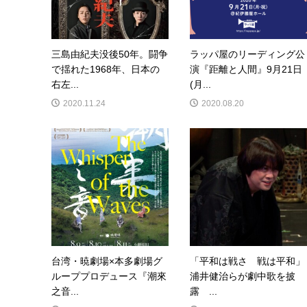
三島由紀夫没後50年。闘争
ラッパ屋のリーディング公
で揺れた1968年、日本の
演『距離と人間』9月21日
右左...
(月...
2020.11.24
2020.08.20
台湾・暁劇場×本多劇場グ
「平和は戦さ 戦は平和」
ループプロデュース『潮來
浦井健治らが劇中歌を披
之音...
露 ...