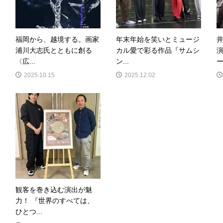
福岡から、越境する。画家
年末年始を笑いとミュージ
浦川大志氏とともに創る
カル愛で彩る作品『サムシ
〈広...
ン...
ー.
2025.10.15
2025.12.02
観客を巻き込む演出が魅
力！ 『世界のすべては、
ひとつ...