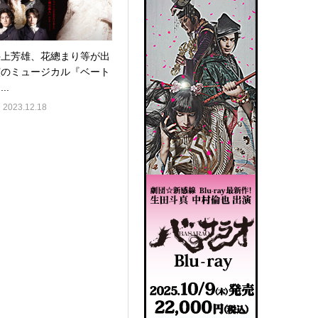
井上芳雄、花總まり等が出
演のミュージカル『ベート
..
2023.12.18