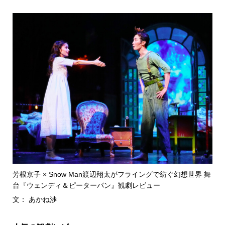
芳根京子 × Snow Man渡辺翔太がフライングで紡ぐ幻想世界 舞
台『ウェンディ＆ピーターパン』観劇レビュー
文： あかね渉