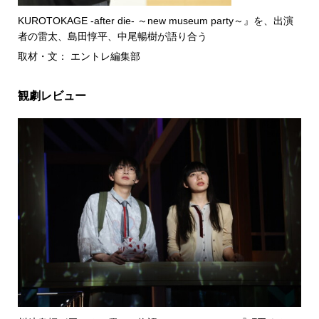
KUROTOKAGE -after die- ～new museum party～』を、出演
者の雷太、島田惇平、中尾暢樹が語り合う
取材・文： エントレ編集部
観劇レビュー