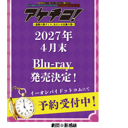
劇団☆新感線