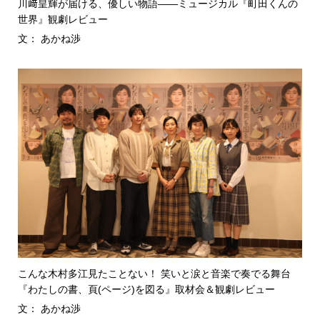
川﨑皇輝が届ける、優しい物語――ミュージカル『町田くんの
世界』観劇レビュー
文： あかね渉
こんな木村多江見たことない！ 笑いと涙と音楽で奏でる舞台
『わたしの書、頁(ページ)を図る』取材会＆観劇レビュー
文： あかね渉