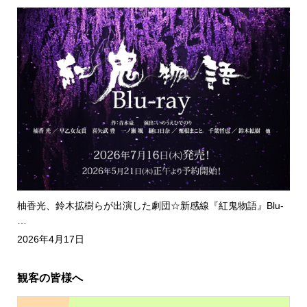
柚香光、鈴木拡樹らが出演した劇団☆新感線『紅鬼物語』Blu-
…
2026年4月17日
観客の皆様へ