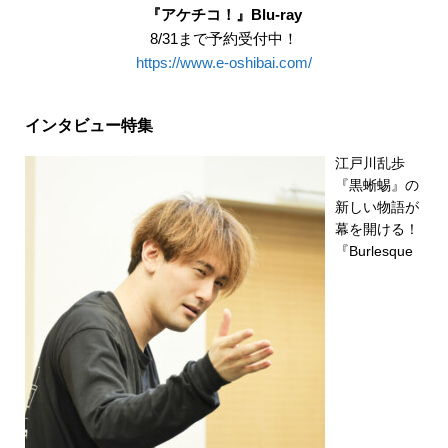
『アケチコ！』Blu-ray
8/31まで予約受付中！
https://www.e-oshibai.com/
インタビュー特集
江戸川乱歩
『黒蜥蜴』の
新しい物語が
幕を開ける！
『Burlesque